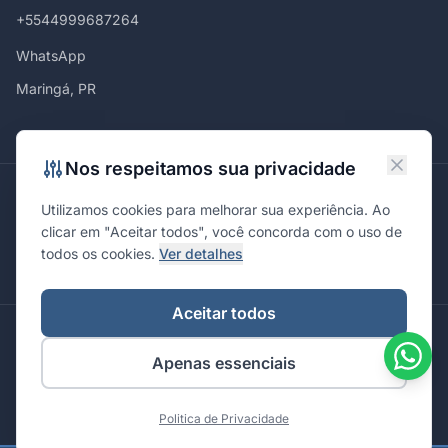
+5544999687264
WhatsApp
Maringá, PR
Nos respeitamos sua privacidade
Atendemos em
Utilizamos cookies para melhorar sua experiência. Ao
Maringá
Curitiba
São Paulo
Londrina
Cascavel
Ponta Grossa
clicar em "Aceitar todos", você concorda com o uso de
Florianópolis
Brasília
Joinville
Campinas
Ribeirão Preto
todos os cookies.
Ver detalhes
Porto Alegre
Santa Maria
Aceitar todos
© 2026 Integrare. Marketing de Verdade. Todos os direitos
Apenas essenciais
reservados.
Política de Privacidade
Termos de Uso
Politica de Privacidade