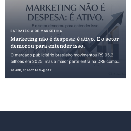
ESTRATÉGIA DE MARKETING
Marketing não é despesa: é ativo. E o setor
demorou para entender isso.
O mercado publicitário brasileiro movimentou R$ 95,2
bilhões em 2025, mas a maior parte entra na DRE como
despesa, sem deixar ativo mensurável. Este artigo
26 APR, 2026
·
21 MIN
·
647
defende a reorganização do marketing como
investimento em capacidade, com consequências diretas
sobre planejamento financeiro, governança e valuation.