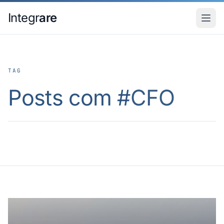
Pular para o conteudo principal
Integr
are
TAG
Posts com #
CFO