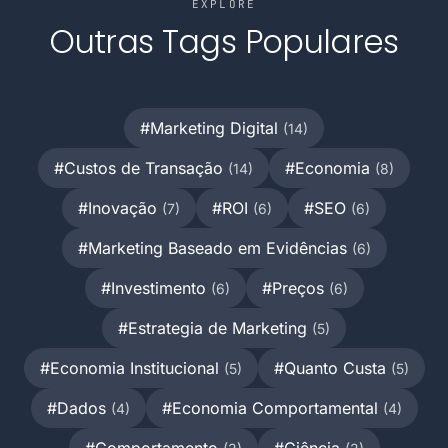
EXPLORE
Outras Tags Populares
#Marketing Digital
(14)
#Custos de Transação
#Economia
(14)
(8)
#Inovação
#ROI
#SEO
(7)
(6)
(6)
#Marketing Baseado em Evidências
(6)
#Investimento
#Preços
(6)
(6)
#Estrategia de Marketing
(5)
#Economia Institucional
#Quanto Custa
(5)
(5)
#Dados
#Economia Comportamental
(4)
(4)