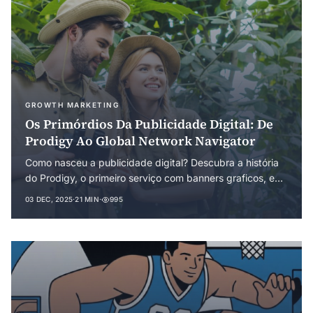
GROWTH MARKETING
Os Primórdios Da Publicidade Digital: De
Prodigy Ao Global Network Navigator
Como nasceu a publicidade digital? Descubra a história
do Prodigy, o primeiro serviço com banners graficos, e
do GNN, criador do primeiro anuncio clicável da web.
03 DEC, 2025
·
21 MIN
·
995
Uma jornada pelos experimentos que moldaram o
marketing online moderno.