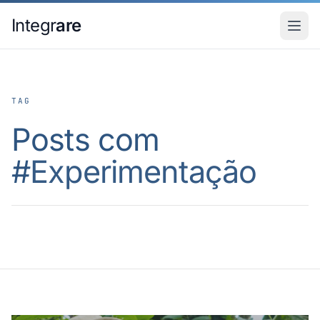
Pular para o conteudo principal
Integr
are
TAG
Posts com
#
Experimentação