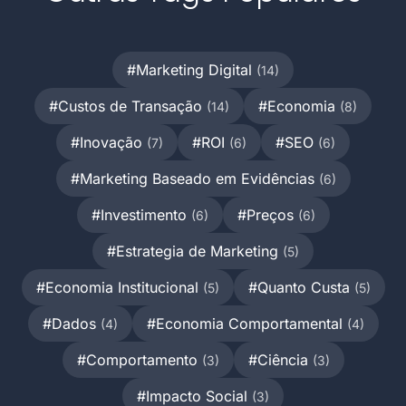
#Marketing Digital
(14)
#Custos de Transação
#Economia
(14)
(8)
#Inovação
#ROI
#SEO
(7)
(6)
(6)
#Marketing Baseado em Evidências
(6)
#Investimento
#Preços
(6)
(6)
#Estrategia de Marketing
(5)
#Economia Institucional
#Quanto Custa
(5)
(5)
#Dados
#Economia Comportamental
(4)
(4)
#Comportamento
#Ciência
(3)
(3)
#Impacto Social
(3)