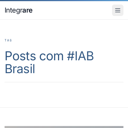
Pular para o conteudo principal
Integr
are
TAG
Posts com #
IAB
Brasil