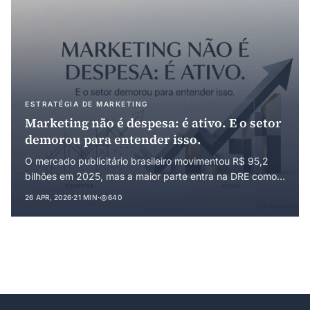
ESTRATÉGIA DE MARKETING
Marketing não é despesa: é ativo. E o setor
demorou para entender isso.
O mercado publicitário brasileiro movimentou R$ 95,2
bilhões em 2025, mas a maior parte entra na DRE como
despesa, sem deixar ativo mensurável. Este artigo
26 APR, 2026
·
21 MIN
·
640
defende a reorganização do marketing como
investimento em capacidade, com consequências diretas
sobre planejamento financeiro, governança e valuation.