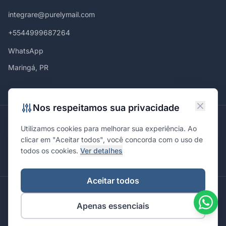
integrare@purelymail.com
+5544999687264
WhatsApp
Maringá, PR
Nos respeitamos sua privacidade
Atendemos em
Utilizamos cookies para melhorar sua experiência. Ao
Maringá
Curitiba
São Paulo
Londrina
Cascavel
Ponta Grossa
clicar em "Aceitar todos", você concorda com o uso de
Florianópolis
Brasília
Joinville
Campinas
Ribeirão Preto
todos os cookies.
Ver detalhes
Porto Alegre
Santa Maria
Aceitar todos
© 2026 Integrare. Marketing de Verdade. Todos os direitos
Apenas essenciais
reservados.
Política de Privacidade
Termos de Uso