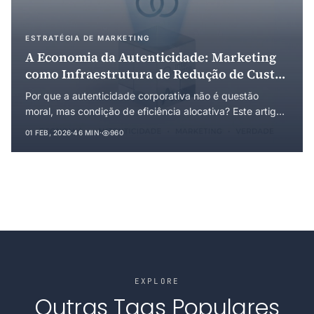
ESTRATÉGIA DE MARKETING
A Economia da Autenticidade: Marketing
como Infraestrutura de Redução de Custos
de Transação e o Conceito de Público-Ideal
Por que a autenticidade corporativa não é questão
moral, mas condição de eficiência alocativa? Este artigo
desenvolve uma teoria econômica da autenticidade
01 FEB, 2026
·
46 MIN
·
960
fundamentada na Economia dos Custos de Transação,
na teoria da sinalização e na economia evolucionária.
Introduz o conceito de público-ideal como distinção
analítica do público-alvo convencional e reconceituou o
marketing como infraestrutura de coordenação que
reduz custos de transação.
EXPLORE
Outras Tags Populares