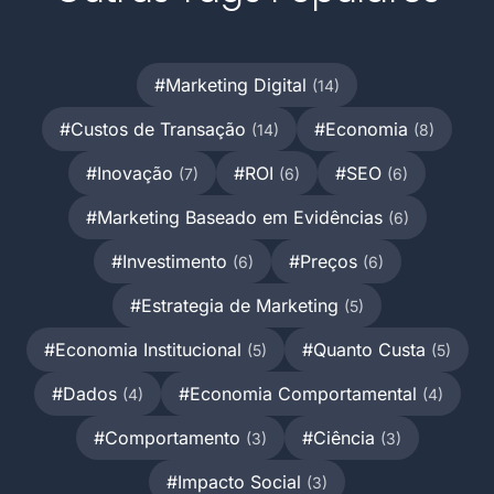
#Marketing Digital
(14)
#Custos de Transação
#Economia
(14)
(8)
#Inovação
#ROI
#SEO
(7)
(6)
(6)
#Marketing Baseado em Evidências
(6)
#Investimento
#Preços
(6)
(6)
#Estrategia de Marketing
(5)
#Economia Institucional
#Quanto Custa
(5)
(5)
#Dados
#Economia Comportamental
(4)
(4)
#Comportamento
#Ciência
(3)
(3)
#Impacto Social
(3)