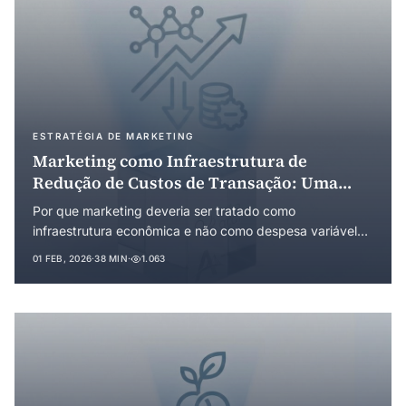
ESTRATÉGIA DE MARKETING
Marketing como Infraestrutura de
Redução de Custos de Transação: Uma
Abordagem pela Economia Institucional
Por que marketing deveria ser tratado como
infraestrutura econômica e não como despesa variável?
Este artigo reconceituou o marketing a partir da Teoria
01 FEB, 2026
·
38 MIN
·
1.063
dos Custos de Transação (Coase, Williamson, North),
demonstrando que investimentos estratégicos em
marketing reduzem custos de busca, negociação e
execução para ambos os lados da transação. Analisa a
decisão make-or-buy, o contexto brasileiro de custos
estruturalmente elevados e o efeito de retornos
crescentes via path dependence.