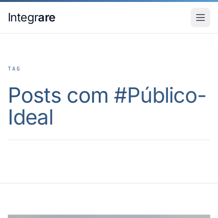
Pular para o conteudo principal
Integr
are
TAG
Posts com #
Público-
Ideal