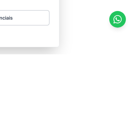
nciais
Contato
integrare@purelymail.com
+5544999687264