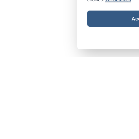
Ace
Integr
are
Links Rá
Home
Marketing de Verdade
Sobre