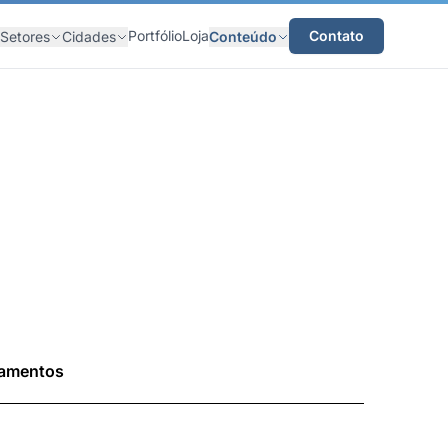
Portfólio
Loja
Contato
Setores
Cidades
Conteúdo
damentos