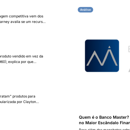
Análise
tagem competitiva vem dos
arney avalia se um recurso
ntagem sustentável.
 produto vendido em vez da
960), explica por que
to.
ntratam" produtos para
pularizada por Clayton
Quem é o Banco Master? 
no Maior Escândalo Finan
Para além das manchetes sobr