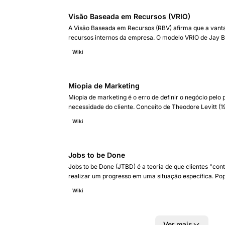
Visão Baseada em Recursos (VRIO)
A Visão Baseada em Recursos (RBV) afirma que a van
recursos internos da empresa. O modelo VRIO de Jay B
é Valioso, Raro, Inimitável e Organizado para gerar va
Wiki
Miopia de Marketing
Miopia de marketing é o erro de definir o negócio pelo
necessidade do cliente. Conceito de Theodore Levitt (1
empresas declinam ao se apaixonar pelo próprio produ
Wiki
Jobs to be Done
Jobs to be Done (JTBD) é a teoria de que clientes "co
realizar um progresso em uma situação específica. Po
Christensen em Competing Against Luck (2016).
Wiki
Ver mais