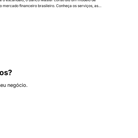
 mercado financeiro brasileiro. Conheça os serviços, as
ue fizeram a instituição crescer de forma exponencial.
ios?
seu negócio.