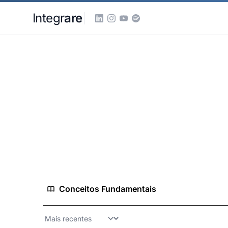
Pular para o conteudo principal
Integr
are
Home
Conhecimento
Estratégia e Negócios
Estratégia e Negócios
Modelos estratégicos, frameworks de anális
digitais.
32 conceitos
1 análises
Conceitos Fundamentais