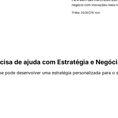
negócio com inovações reais no
estratégias e os diferenciais q
11 Mar 2026
15 min
cisa de ajuda com Estratégia e Negóc
e pode desenvolver uma estratégia personalizada para o 
Fale com a Integrare