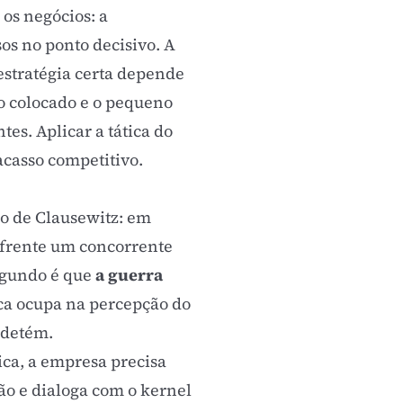
os negócios: a
os no ponto decisivo. A
estratégia certa depende
o colocado e o pequeno
tes. Aplicar a tática do
racasso competitivo.
o de Clausewitz: em
 frente um concorrente
egundo é que
a guerra
rca ocupa na percepção do
a detém.
tica, a empresa precisa
ão e dialoga com o
kernel