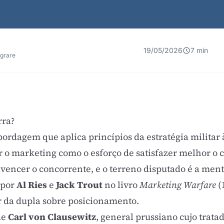
19/05/2026
7 min
egrare
rra?
bordagem que aplica princípios da estratégia militar
 o marketing como o esforço de satisfazer melhor o c
 vencer o concorrente, e o terreno disputado é a men
 por
Al Ries
e
Jack Trout
no livro
Marketing Warfare
(
or da dupla sobre posicionamento.
de
Carl von Clausewitz
, general prussiano cujo trata