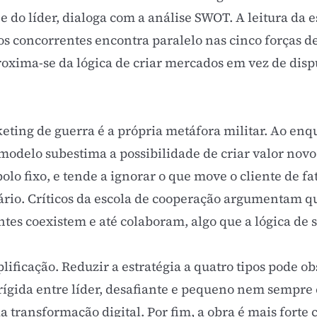
 e do líder, dialoga com a
análise SWOT
. A leitura da 
dos concorrentes encontra paralelo nas
cinco forças d
roxima-se da lógica de criar mercados em vez de disp
rketing de guerra é a própria metáfora militar. Ao e
 modelo subestima a possibilidade de criar valor nov
olo fixo, e tende a ignorar o que move o cliente de fa
ário. Críticos da escola de cooperação argumentam 
es coexistem e até colaboram, algo que a lógica de 
ificação. Reduzir a estratégia a quatro tipos pode ob
o rígida entre líder, desafiante e pequeno nem sempr
da
transformação digital
. Por fim, a obra é mais fort