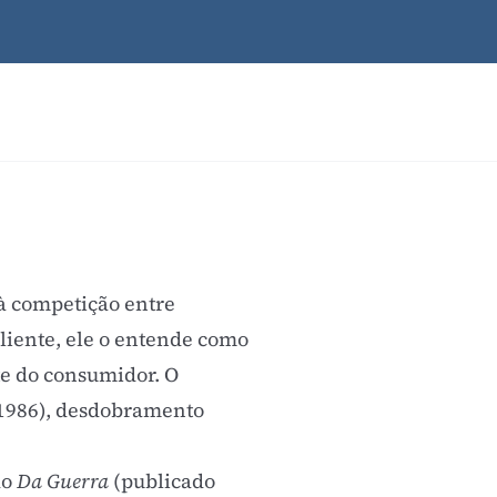
 à competição entre
liente, ele o entende como
te do consumidor. O
1986), desdobramento
do
Da Guerra
(publicado