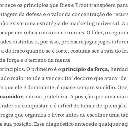
nece os princípios que Ries e Trout transpõem para 
ntagem da defesa e o valor da concentração de recurs
 não existe uma
estratégia de marketing
universal. A 
ocupa em relação aos concorrentes. O líder, o segund
es distintas e, por isso, precisam jogar jogos diferen
 a do fraco quando se é forte, costuma ser a raiz do f
da força e o terreno da mente
 princípios. O primeiro é o
princípio da força
, herdad
lado maior tende a vencer. Daí decorre que atacar de
m que ele é dominante, é quase sempre suicídio. O s
onsumidor
, não na prateleira. A posição que uma ma
fender ou conquistar, e é difícil de tomar de quem já 
 regra que organiza o livro: antes de escolher uma tá
 sua posição. Esse diagnóstico antecede qualquer aç