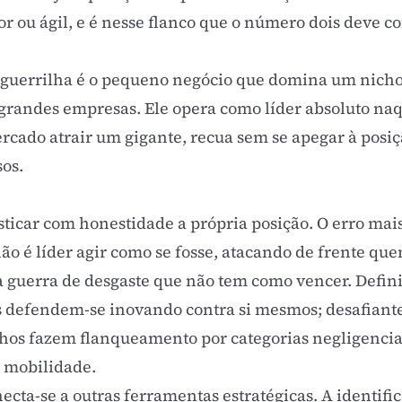
r ou ágil, e é nesse flanco que o número dois deve c
guerrilha é o pequeno negócio que domina um nicho
 grandes empresas. Ele opera como líder absoluto na
ercado atrair um gigante, recua sem se apegar à posi
sos.
sticar com honestidade a própria posição. O erro mai
ão é líder agir como se fosse, atacando de frente que
uerra de desgaste que não tem como vencer. Definid
es defendem-se inovando contra si mesmos; desafian
ichos fazem flanqueamento por categorias negligenc
 mobilidade.
cta-se a outras ferramentas estratégicas. A identific