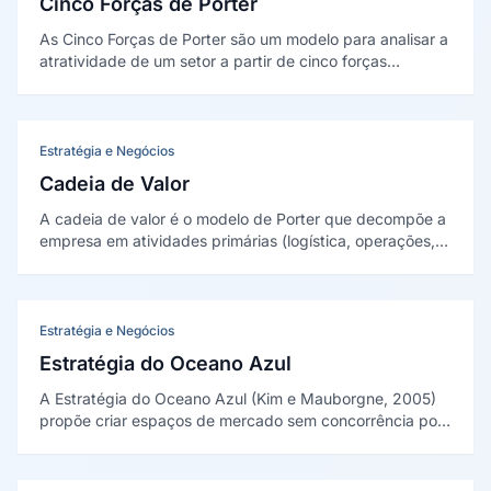
Cinco Forças de Porter
As Cinco Forças de Porter são um modelo para analisar a
atratividade de um setor a partir de cinco forças
competitivas: rivalidade entre concorrentes, ameaça de
entrantes, ameaça de substitutos, poder dos
fornecedores e poder dos compradores. Criado por
Michael Porter em 1979.
Estratégia e Negócios
Cadeia de Valor
A cadeia de valor é o modelo de Porter que decompõe a
empresa em atividades primárias (logística, operações,
marketing, serviços) e de apoio (infraestrutura, RH,
tecnologia, compras). A vantagem competitiva nasce de
como essas atividades criam valor e se conectam.
Apresentada em 1985.
Estratégia e Negócios
Estratégia do Oceano Azul
A Estratégia do Oceano Azul (Kim e Mauborgne, 2005)
propõe criar espaços de mercado sem concorrência por
meio da inovação de valor, em vez de disputar mercados
saturados (oceanos vermelhos).