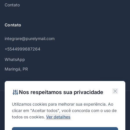
Contato
Contato
integrare@purelymail.com
+5544999687264
WhatsApp
Maringá, PR
Nos respeitamos sua privacidade
Atendemos em
Utilizamos cookies para melhorar sua experiência. Ao
Maringá
Curitiba
São Paulo
Londrina
Cascavel
Ponta Grossa
clicar em "Aceitar todos", você concorda com o uso de
Florianópolis
Brasília
Joinville
Campinas
Ribeirão Preto
todos os cookies.
Ver detalhes
Porto Alegre
Santa Maria