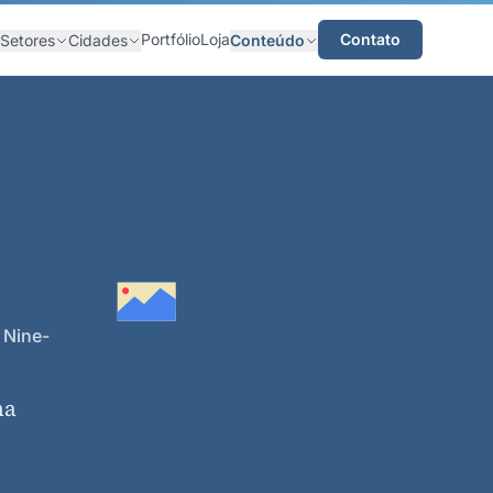
Portfólio
Loja
Contato
Setores
Cidades
Conteúdo
 Nine-
na