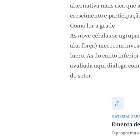
alternativa mais rica que 
crescimento e participaçã
Como ler a grade
As nove células se agrupam
alta força) merecem inves
lucro. As do canto inferio
avaliada aqui dialoga com
do setor
.
MATERIAL PAR
Ementa de
O programa co