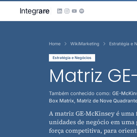
Pular para o conteudo principal
Integr
are
Home
WikiMarketing
Estratégia e 
Estratégia e Negócios
Matriz GE
Também conhecido como:
GE-McKinse
Box Matrix, Matriz de Nove Quadrant
A matriz GE-McKinsey é uma f
unidades de negócio em uma g
força competitiva, para orient