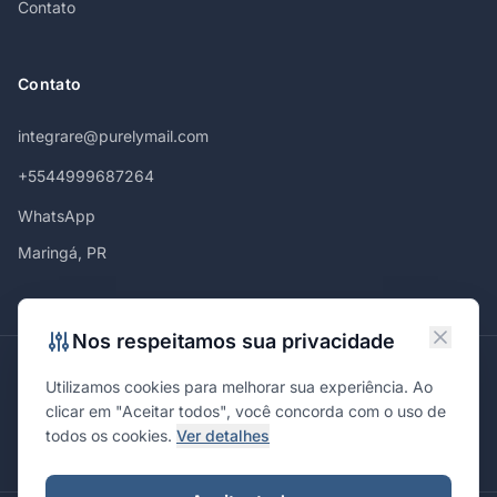
Contato
Contato
integrare@purelymail.com
+5544999687264
WhatsApp
Maringá, PR
Nos respeitamos sua privacidade
Atendemos em
Utilizamos cookies para melhorar sua experiência. Ao
Maringá
Curitiba
São Paulo
Londrina
Cascavel
Ponta Grossa
clicar em "Aceitar todos", você concorda com o uso de
Florianópolis
Brasília
Joinville
Campinas
Ribeirão Preto
todos os cookies.
Ver detalhes
Porto Alegre
Santa Maria