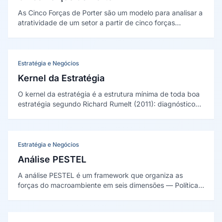
As Cinco Forças de Porter são um modelo para analisar a
atratividade de um setor a partir de cinco forças
competitivas: rivalidade entre concorrentes, ameaça de
entrantes, ameaça de substitutos, poder dos
fornecedores e poder dos compradores. Criado por
Michael Porter em 1979.
Estratégia e Negócios
Kernel da Estratégia
O kernel da estratégia é a estrutura mínima de toda boa
estratégia segundo Richard Rumelt (2011): diagnóstico
do desafio, política orientadora e conjunto de ações
coerentes que se reforçam mutuamente.
Estratégia e Negócios
Análise PESTEL
A análise PESTEL é um framework que organiza as
forças do macroambiente em seis dimensões — Política,
Econômica, Social, Tecnológica, Ecológica e Legal —
para mapear oportunidades e ameaças externas à
organização.