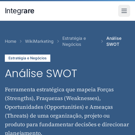
Pular para o conteudo principal
Integr
are
Estratégia e
Análise
Home
WikiMarketing
Negócios
SWOT
Estratégia e Negócios
Análise SWOT
Ferramenta estratégica que mapeia Forças
(Strengths), Fraquezas (Weaknesses),
Oportunidades (Opportunities) e Ameaças
(Threats) de uma organização, projeto ou
produto para fundamentar decisões e direcionar
planejamento.