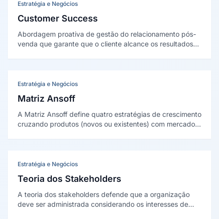
Estratégia e Negócios
Customer Success
Abordagem proativa de gestão do relacionamento pós-
venda que garante que o cliente alcance os resultados
desejados ao útilizar o produto ou serviço, maximizando
retenção, expansão de receita e valor vitalício do cliente.
Estratégia e Negócios
Matriz Ansoff
A Matriz Ansoff define quatro estratégias de crescimento
cruzando produtos (novos ou existentes) com mercados
(novos ou existentes): penetração de mercado,
desenvolvimento de mercado, desenvolvimento de
produto e diversificação. Criada por Igor Ansoff em 1957.
Estratégia e Negócios
Teoria dos Stakeholders
A teoria dos stakeholders defende que a organização
deve ser administrada considerando os interesses de
todos os grupos que a afetam ou são afetados por ela, e