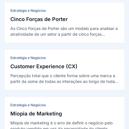
vantagem clara.
Estratégia e Negócios
Cinco Forças de Porter
As Cinco Forças de Porter são um modelo para analisar a
atratividade de um setor a partir de cinco forças
competitivas: rivalidade entre concorrentes, ameaça de
entrantes, ameaça de substitutos, poder dos
fornecedores e poder dos compradores. Criado por
Michael Porter em 1979.
Estratégia e Negócios
Customer Experience (CX)
Percepção total que o cliente forma sobre uma marca a
partir da soma de todas as interações ao longo de toda a
jornada -- desde o primeiro contato até o pós-venda --
abrangendo aspectos funcionais, emocionais e
contextuais de cada ponto de contato.
Estratégia e Negócios
Miopia de Marketing
Miopia de marketing é o erro de definir o negócio pelo
produto vendido em vez da necessidade do cliente.