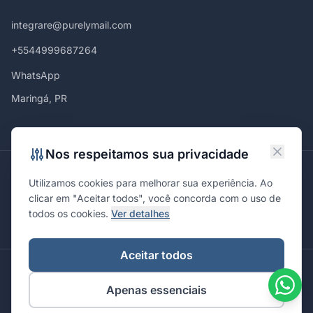
integrare@purelymail.com
+5544999687264
WhatsApp
Maringá, PR
Nos respeitamos sua privacidade
Atendemos em
Utilizamos cookies para melhorar sua experiência. Ao
Maringá
Curitiba
São Paulo
Londrina
Cascavel
Ponta Grossa
clicar em "Aceitar todos", você concorda com o uso de
Florianópolis
Brasília
Joinville
Campinas
Ribeirão Preto
todos os cookies.
Ver detalhes
Porto Alegre
Santa Maria
Aceitar todos
© 2026 Integrare. Marketing de Verdade. Todos os direitos
Apenas essenciais
reservados.