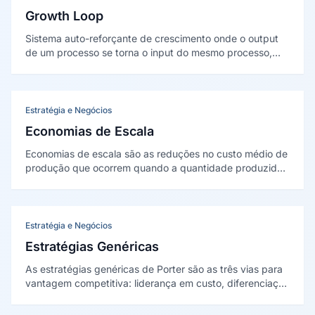
Growth Loop
Sistema auto-reforçante de crescimento onde o output
de um processo se torna o input do mesmo processo,
criando um ciclo virtuoso. Diferente do funil linear (que
"perde" usuarios a cada etapa), o growth loop reinveste
os resultados para gerar mais crescimento, como um
motor que se auto-alimenta.
Estratégia e Negócios
Economias de Escala
Economias de escala são as reduções no custo médio de
produção que ocorrem quando a quantidade produzida
aumenta, diluindo custos fixos por unidade. Conceito
tratado por Alfred Marshall (1890) e em manuais como o
de Mankiw. Têm limite: passado um ponto, surgem
deseconomias de escala.
Estratégia e Negócios
Estratégias Genéricas
As estratégias genéricas de Porter são as três vias para
vantagem competitiva: liderança em custo, diferenciação
e foco. Apresentadas em Competitive Strategy (1980),
alertam contra o risco de ficar no meio-termo, sem