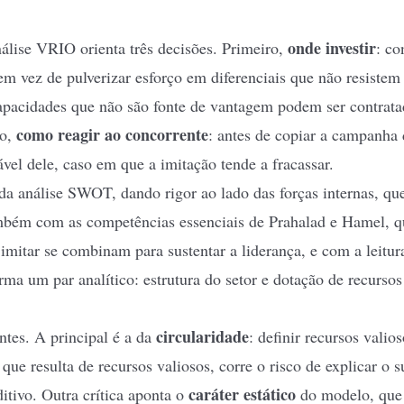
onde investir
álise VRIO orienta três decisões. Primeiro,
: co
em vez de pulverizar esforço em diferenciais que não resistem
apacidades que não são fonte de vantagem podem ser contratad
como reagir ao concorrente
ro,
: antes de copiar a campanha d
vel dele, caso em que a imitação tende a fracassar.
 da
análise SWOT
, dando rigor ao lado das forças internas, qu
também com as
competências essenciais
de Prahalad e Hamel, 
 imitar se combinam para sustentar a liderança, e com a leitur
rma um par analítico: estrutura do setor e dotação de recursos
circularidade
tes. A principal é a da
: definir recursos vali
e resulta de recursos valiosos, corre o risco de explicar o 
caráter estático
tivo. Outra crítica aponta o
do modelo, que 