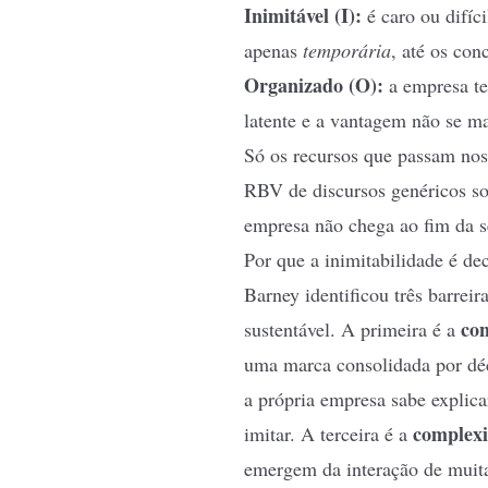
Inimitável (I):
é caro ou difíc
apenas
temporária
, até os con
Organizado (O):
a empresa tem
latente e a vantagem não se ma
Só os recursos que passam nos
RBV de discursos genéricos sob
empresa não chega ao fim da s
Por que a inimitabilidade é dec
Barney identificou três barrei
con
sustentável. A primeira é a
uma marca consolidada por dé
a própria empresa sabe explic
complexi
imitar. A terceira é a
emergem da interação de muita