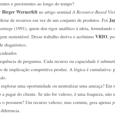
rentes e persistentes ao longo do tempo?
Birger Wernerfelt
or
no artigo seminal
A Resource-Based View
Ja
feixe de recursos em vez de um conjunto de produtos. Foi
vantage
(1991), quem deu rigor analítico à ideia, formulando 
VRIO
agem sustentável. Desse trabalho deriva o acrônimo
, po
e diagnóstico.
ncadeados
ência de perguntas. Cada recurso ou capacidade é submetido
po de implicação competitiva produz. A lógica é cumulativa: 
ido.
 explorar uma oportunidade ou neutralizar uma ameaça? Em 
 a pagar do cliente. Se não for valioso, é uma fraqueza, não 
s o possuem? Um recurso valioso, mas comum, gera apenas
p
diferencia.