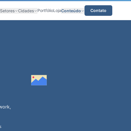
Portfólio
Loja
Contato
Setores
Cidades
Conteúdo
work,
s