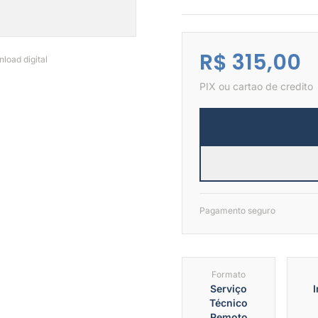
R$ 315,00
load digital
PIX ou cartao de credito
Pagamento seguro
Formato
Serviço
I
Técnico
Remoto