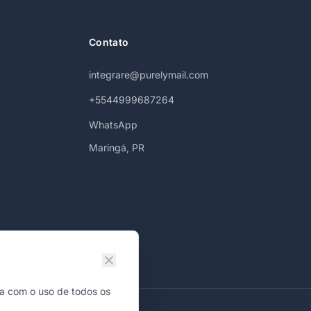
Contato
integrare@purelymail.com
+5544999687264
WhatsApp
Maringá, PR
da com o uso de todos os