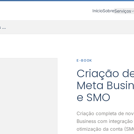
Início
Sobre
Serviços
Criação de Conta Instagram + Meta Business com Integração e SMO
E-BOOK
Criação d
Meta Busi
e SMO
Criação completa de nov
Business com integração e
otimização da conta (SM