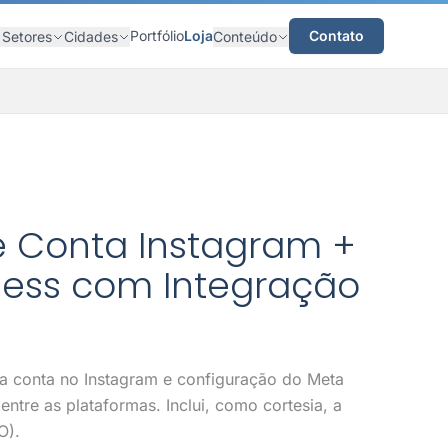
Portfólio
Loja
Contato
Setores
Cidades
Conteúdo
e Conta Instagram +
ness com Integração
a conta no Instagram e configuração do Meta
ntre as plataformas. Inclui, como cortesia, a
O).