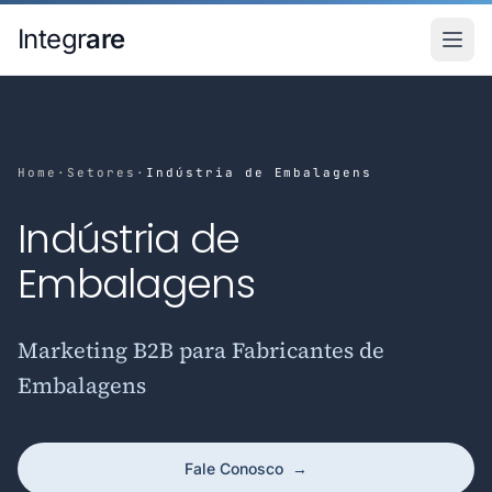
Pular para o conteudo principal
Integr
are
Home
·
Setores
·
Indústria de Embalagens
Indústria de
Embalagens
Marketing B2B para Fabricantes de
Embalagens
Fale Conosco
→