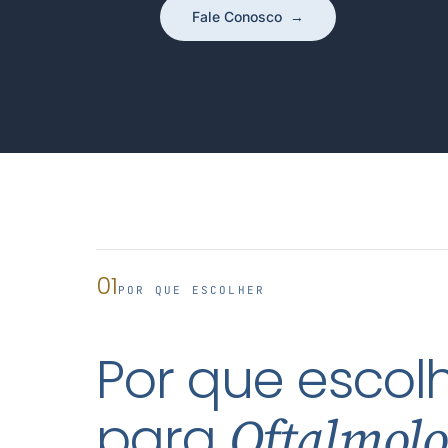
Fale Conosco
→
01
POR QUE ESCOLHER
Por que escolh
para
Oftalmolo