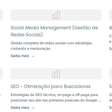
Social Media Management (Gestão de
B
Redes Sociais)
C
e
Gestão completa de redes sociais com estratégia,
conteúdo e mensuração
S
Saiba mais
→
SEO - Otimização para Buscadores
S
a
Estratégias de SEO técnico, on-page e off-page para
G
posicionar seu site nas primeiras posicoes do Google e
d
atrair tráfeg...
c
Saiba mais
→
S