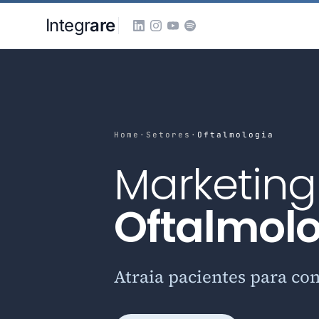
Pular para o conteudo principal
Integr
are
Home
·
Setores
·
Oftalmologia
Marketing 
Oftalmolo
Atraia pacientes para co