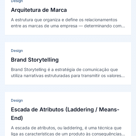
Design
Arquitetura de Marca
A estrutura que organiza e define os relacionamentos
entre as marcas de uma empresa — determinando como
a marca corporativa, marcas de produto e submarcas se
conectam, comunicam e se diferenciam no portfólio.
Design
Brand Storytelling
Brand Storytelling é a estratégia de comunicação que
utiliza narrativas estruturadas para transmitir os valores,
a missão e a identidade de uma marca, criando conexão
emocional com o público e diferenciando-a no mercado.
Design
Escada de Atributos (Laddering / Means-
End)
A escada de atributos, ou laddering, é uma técnica que
liga as características de um produto às consequências