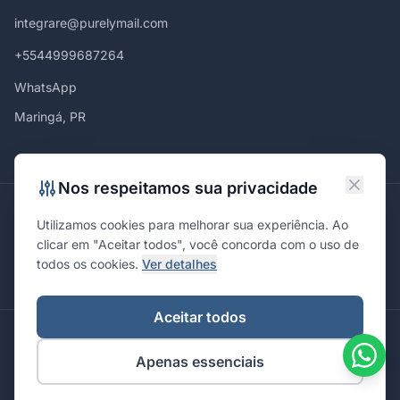
integrare@purelymail.com
+5544999687264
WhatsApp
Maringá, PR
Nos respeitamos sua privacidade
Atendemos em
Utilizamos cookies para melhorar sua experiência. Ao
Maringá
Curitiba
São Paulo
Londrina
Cascavel
Ponta Grossa
clicar em "Aceitar todos", você concorda com o uso de
Florianópolis
Brasília
Joinville
Campinas
Ribeirão Preto
todos os cookies.
Ver detalhes
Porto Alegre
Santa Maria
Aceitar todos
© 2026 Integrare. Marketing de Verdade. Todos os direitos
Apenas essenciais
reservados.
Política de Privacidade
Termos de Uso