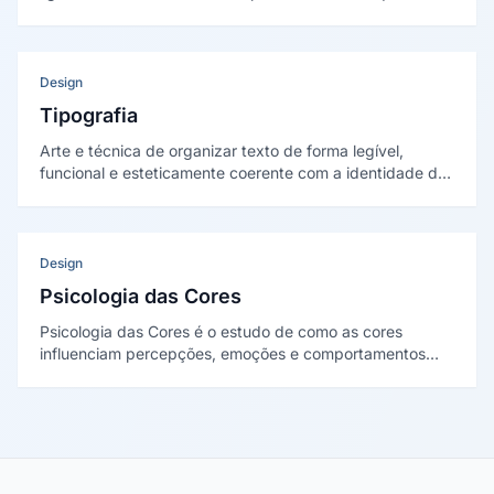
para o consumidor e aos seus valores pessoais. Baseia-
se no modelo cadeia meios-fim de Gutman (1982).
Design
Tipografia
Arte e técnica de organizar texto de forma legível,
funcional e esteticamente coerente com a identidade da
marca — envolvendo a escolha de fontes, hierarquia
visual, espaçamentos e a expressão de personalidade
através dos tipos.
Design
Psicologia das Cores
Psicologia das Cores é o estudo de como as cores
influenciam percepções, emoções e comportamentos
humanos, sendo aplicada no branding e no design para
criar associações específicas que reforçam o
posicionamento da marca.