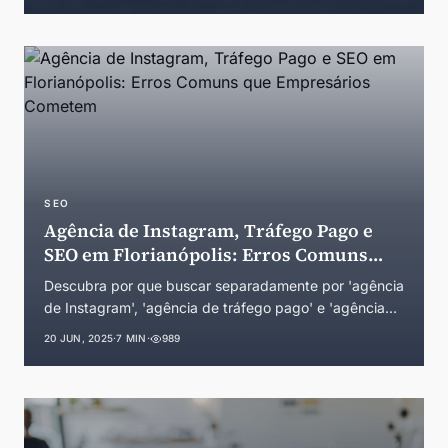
SEO
Agência de Instagram, Tráfego Pago e
SEO em Florianópolis: Erros Comuns
que Empresários Cometem
Descubra por que buscar separadamente por 'agência
de Instagram', 'agência de tráfego pago' e 'agência
de SEO' em Florianópolis pode prejudicar seus
20 JUN, 2025
·
7 MIN
·
989
resultados. Guia completo para o ecossistema de
inovação catarinense.