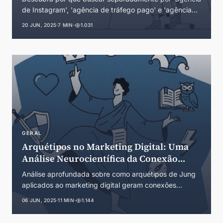
de Instagram', 'agência de tráfego pago' e 'agência
de SEO' em Belo Horizonte pode prejudicar seus
20 JUN, 2025
·
7 MIN
·
1.031
resultados. Guia completo para o mercado mineiro.
GERAL
Arquétipos no Marketing Digital: Uma
Análise Neurocientífica da Conexão
Emocional entre Marcas e Consumidores
Análise aprofundada sobre como arquétipos de Jung
aplicados ao marketing digital geram conexões
emocionais profundas, com foco nos arquétipos
06 JUN, 2025
·
11 MIN
·
1.144
Vanguardista, Especialista, Valente e Alquimista.