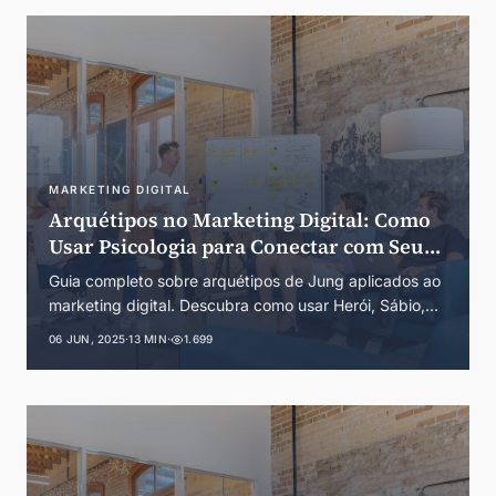
MARKETING DIGITAL
Arquétipos no Marketing Digital: Como
Usar Psicologia para Conectar com Seu
Público em 2025
Guia completo sobre arquétipos de Jung aplicados ao
marketing digital. Descubra como usar Herói, Sábio,
Criador e outros arquétipos para criar conexões
06 JUN, 2025
·
13 MIN
·
1.699
emocionais poderosas com sua audiência.