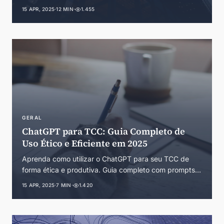
serviços, cases de sucesso e diferenciais
15 APR, 2025
·
12 MIN
·
1.455
competitivos. Guia essencial para empresários
paranaenses.
GERAL
ChatGPT para TCC: Guia Completo de
Uso Ético e Eficiente em 2025
Aprenda como utilizar o ChatGPT para seu TCC de
forma ética e produtiva. Guia completo com prompts,
exemplos e melhores práticas para trabalhos
15 APR, 2025
·
7 MIN
·
1.420
acadêmicos.