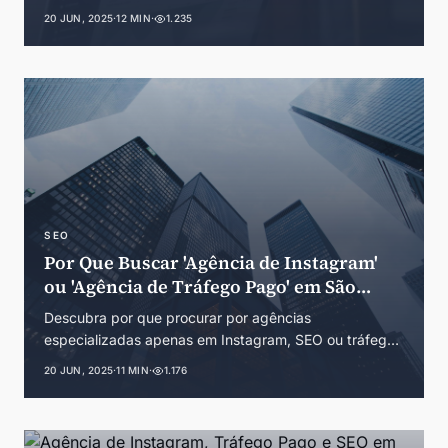
Análise completa de critérios, custos e como escolher
20 JUN, 2025
·
12 MIN
·
1.235
a parceira ideal para seu negócio online.
SEO
Por Que Buscar 'Agência de Instagram'
ou 'Agência de Tráfego Pago' em São
Paulo é um Erro Estratégico
Descubra por que procurar por agências
especializadas apenas em Instagram, SEO ou tráfego
pago em São Paulo pode prejudicar seus resultados.
20 JUN, 2025
·
11 MIN
·
1.176
Guia completo sobre marketing digital integrado na
maior cidade do Brasil.