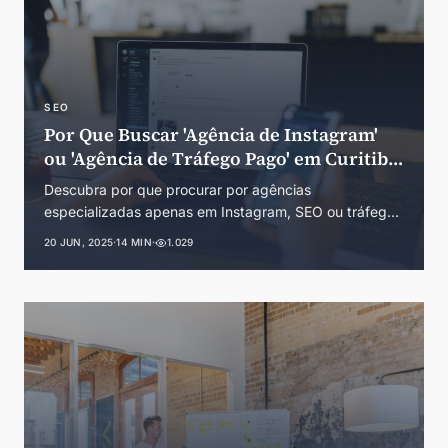
SEO
Por Que Buscar 'Agência de Instagram'
ou 'Agência de Tráfego Pago' em Curitiba
é um Erro Estratégico
Descubra por que procurar por agências
especializadas apenas em Instagram, SEO ou tráfego
pago em Curitiba pode prejudicar seus resultados.
20 JUN, 2025
·
14 MIN
·
1.029
Guia completo sobre marketing digital integrado na
capital do Paraná.