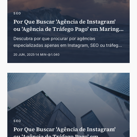
SEO
Por Que Buscar 'Agência de Instagram'
ou 'Agência de Tráfego Pago' em Maringá
é um Erro Estratégico
Descubra por que procurar por agências
especializadas apenas em Instagram, SEO ou tráfego
pago em Maringá pode prejudicar seus resultados.
20 JUN, 2025
·
14 MIN
·
1.040
Guia completo sobre marketing digital integrado no
Norte do Paraná.
SEO
Por Que Buscar 'Agência de Instagram'
ou 'Agência de Tráfego Pago' em