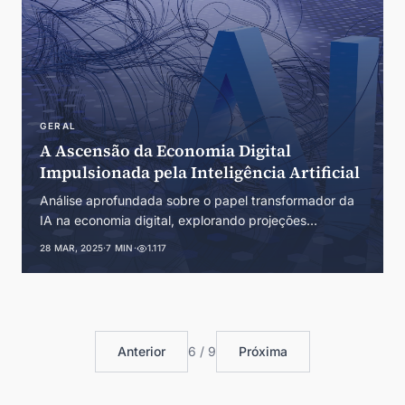
GERAL
A Ascensão da Economia Digital
Impulsionada pela Inteligência Artificial
Análise aprofundada sobre o papel transformador da
IA na economia digital, explorando projeções
econômicas, tendências de inovação, disparidades
28 MAR, 2025
·
7 MIN
·
1.117
regionais e estratégias para uma transição equilibrada.
Anterior
6 / 9
Próxima