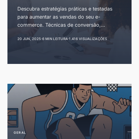
para 2025
Descubra estratégias práticas e testadas
para aumentar as vendas do seu e-
commerce. Técnicas de conversão,
otimização de funil e crescimento
20 JUN, 2025
·
6 MIN LEITURA
·
1.416 VISUALIZAÇÕES
sustentável com ROI comprovado.
GERAL