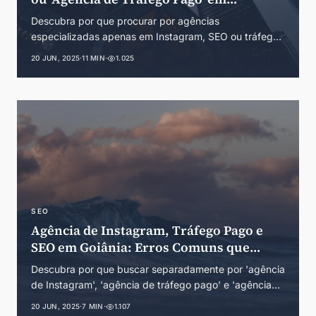
Londrina é um Erro Estratégico
Descubra por que procurar por agências
especializadas apenas em Instagram, SEO ou tráfego
pago em Londrina pode prejudicar seus resultados.
20 JUN, 2025
·
11 MIN
·
1.025
Guia completo sobre marketing digital integrado na
segunda maior cidade do Paraná.
SEO
Agência de Instagram, Tráfego Pago e
SEO em Goiânia: Erros Comuns que
Empresários Cometem
Descubra por que buscar separadamente por 'agência
de Instagram', 'agência de tráfego pago' e 'agência
de SEO' em Goiânia pode prejudicar seus resultados.
20 JUN, 2025
·
7 MIN
·
1.107
Guia completo para o mercado goiano.