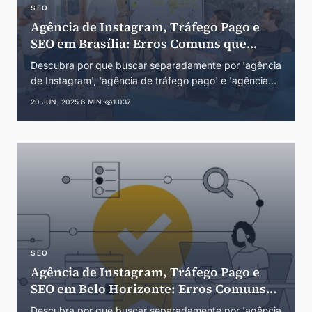
SEO
Agência de Instagram, Tráfego Pago e
SEO em Brasília: Erros Comuns que
Empresários Cometem
Descubra por que buscar separadamente por 'agência
de Instagram', 'agência de tráfego pago' e 'agência
de SEO' em Brasília pode prejudicar seus resultados.
20 JUN, 2025
·
6 MIN
·
1.037
Guia completo com soluções integradas para o DF.
SEO
Agência de Instagram, Tráfego Pago e
SEO em Belo Horizonte: Erros Comuns
que Empresários Cometem
Descubra por que buscar separadamente por 'agência