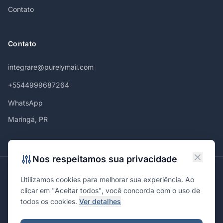
Contato
Contato
integrare@purelymail.com
+5544999687264
WhatsApp
Maringá, PR
Nos respeitamos sua privacidade
Atendemos em
Utilizamos cookies para melhorar sua experiência. Ao
Maringá
Curitiba
São Paulo
Londrina
Cascavel
Ponta Grossa
clicar em "Aceitar todos", você concorda com o uso de
Florianópolis
Brasília
Joinville
Campinas
Ribeirão Preto
todos os cookies.
Ver detalhes
Porto Alegre
Santa Maria