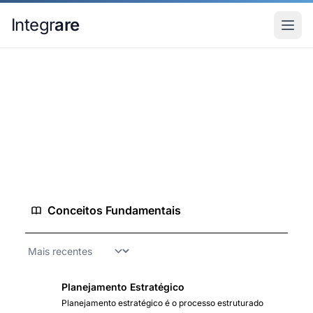
Pular para o conteudo principal
Integr
are
Home
Conhecimento
Estratégia de Marketing
Estratégia de Marketing
9 conceitos
7 análises
5 guias
Conceitos Fundamentais
Planejamento Estratégico
Planejamento estratégico é o processo estruturado