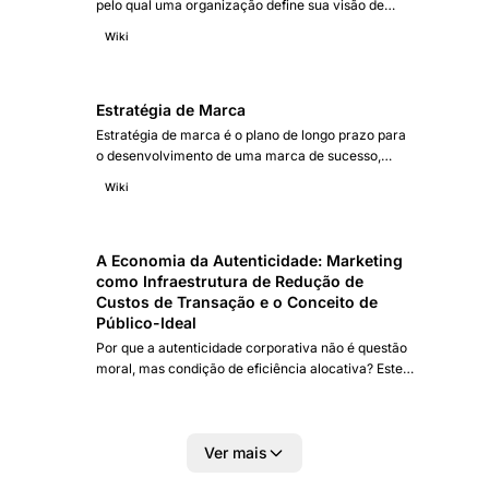
pelo qual uma organização define sua visão de
futuro, analisa o ambiente interno e externo,
Wiki
estabelece objetivos de longo prazo e formula as
estratégias para alcançá-los de forma sistemática.
Estratégia de Marca
Estratégia de marca é o plano de longo prazo para
o desenvolvimento de uma marca de sucesso,
definindo posicionamento, identidade, arquitetura e
Wiki
proposta de valor que diferenciam a empresa no
mercado e criam conexão emocional com o
público.
A Economia da Autenticidade: Marketing
como Infraestrutura de Redução de
Custos de Transação e o Conceito de
Público-Ideal
Por que a autenticidade corporativa não é questão
moral, mas condição de eficiência alocativa? Este
artigo desenvolve uma teoria econômica da
autenticidade fundamentada na Economia dos
Custos de Transação, na teoria da sinalização e na
economia evolucionária. Introduz o conceito de
Ver mais
público-ideal como distinção analítica do público-