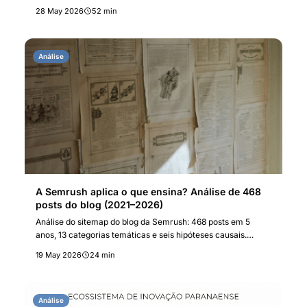
redução de custos de transação muda o jogo do marketing
28 May 2026
52 min
B2B.
Análise
A Semrush aplica o que ensina? Análise de 468
posts do blog (2021–2026)
Análise do sitemap do blog da Semrush: 468 posts em 5
anos, 13 categorias temáticas e seis hipóteses causais.
Como ChatGPT, AI Overviews, a aquisição pela Adobe (US$
19 May 2026
24 min
1,9 bi) e a neologia comercial (GEO, AEO, LLMO) moldaram a
estratégia editorial — e onde a plataforma não prática o que
ensina.
Análise