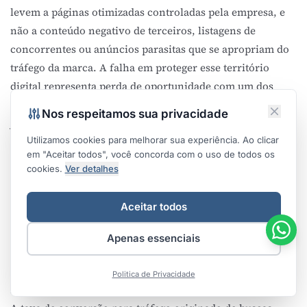
levem a páginas otimizadas controladas pela empresa, e
não a conteúdo negativo de terceiros, listagens de
concorrentes ou anúncios parasitas que se apropriam do
tráfego da marca. A falha em proteger esse território
digital representa perda de oportunidade com um dos
públicos de mais alta propensão à conversão: aqueles que
Nos respeitamos sua privacidade
já conhecem e buscam ativamente a marca.
Intenção Comercial: A Zona de Pesquisa Ativa
Utilizamos cookies para melhorar sua experiência. Ao clicar
em "Aceitar todos", você concorda com o uso de todos os
A intenção comercial manifesta-se quando o usuário está
cookies.
Ver detalhes
em fase de pesquisa ativa de produtos ou serviços,
comparando opções disponíveis antes de tomar decisão
Aceitar todos
de compra. Este segmento representa 14,51% das buscas
totais (SPARKTORO, 2026), posicionando-se como terceira
Apenas essenciais
categoria em volume. Queries características incluem
"melhor CRM para pequenas empresas", "Salesforce vs
Politica de Privacidade
HubSpot" ou "reviews plataforma automação marketing".