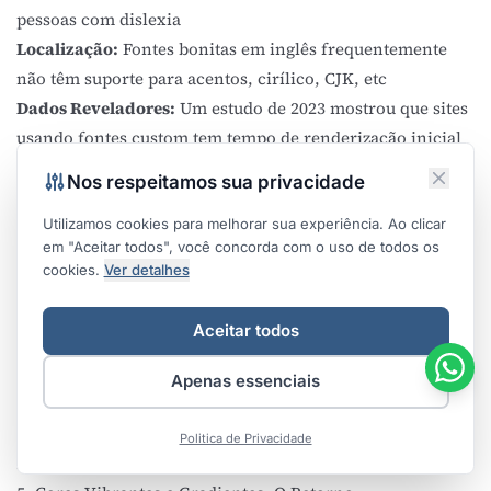
pessoas com dislexia
Localização:
Fontes bonitas em inglês frequentemente
não têm suporte para acentos, cirílico, CJK, etc
Dados Reveladores:
Um estudo de 2023 mostrou que sites
usando fontes custom tem tempo de renderização inicial
40% maior que sites usando system fonts. Mas conversões
Nos respeitamos sua privacidade
melhoraram 12% devido a maior reconhecimento de
marca. Trade-off clássico.
Utilizamos cookies para melhorar sua experiência. Ao clicar
em "Aceitar todos", você concorda com o uso de todos os
Abordagem Equilibrada:
cookies.
Ver detalhes
Use system font stack para corpo do texto (performance +
acessibilidade)
Aceitar todos
Use custom font apenas para títulos e elementos de marca
Implemente font-display: swap
Apenas essenciais
Subset fonts para incluir apenas caracteres necessários
Considere variable fonts quando múltiplos pesos são
Politica de Privacidade
necessários