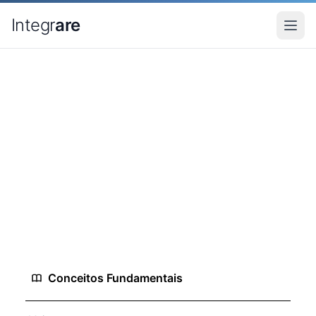
Pular para o conteudo principal
Integr
are
Home
Conhecimento
Economia Comportamental
Economia Comportamental
Teorias econômicas e comportamentais
aplicadas a decisões de marketing, adoção de
tecnologia e comportamento do consumidor.
49 conceitos
Conceitos Fundamentais