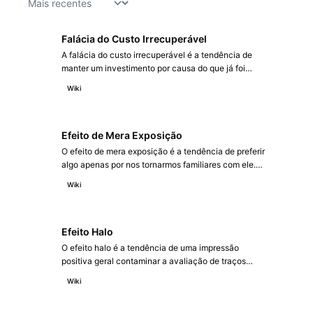
Falácia do Custo Irrecuperável
A falácia do custo irrecuperável é a tendência de
manter um investimento por causa do que já foi
gasto, e não pelo retorno futuro. Foi documentada
Wiki
por Arkes e Blumer em 1985 e contraria a
racionalidade econômica.
Efeito de Mera Exposição
O efeito de mera exposição é a tendência de preferir
algo apenas por nos tornarmos familiares com ele.
Demonstrado por Robert Zajonc em 1968, mostra
Wiki
que a repetição, por si só, aumenta o agrado.
Efeito Halo
O efeito halo é a tendência de uma impressão
positiva geral contaminar a avaliação de traços
específicos. Cunhado por Thorndike em 1920, faz,
Wiki
por exemplo, presumir competência a partir de uma
boa aparência.