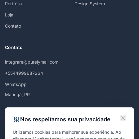
Portfólio
Design System
Loja
Contato
Contato
integrare@purelymail.com
+5544999687264
WhatsApp
Maringá, PR
Nos respeitamos sua privacidade
Atendemos em
Utilizamos cookies para melhorar sua experiência. Ao
Maringá
Curitiba
São Paulo
Londrina
Cascavel
Ponta Grossa
clicar em "Aceitar todos", você concorda com o uso de