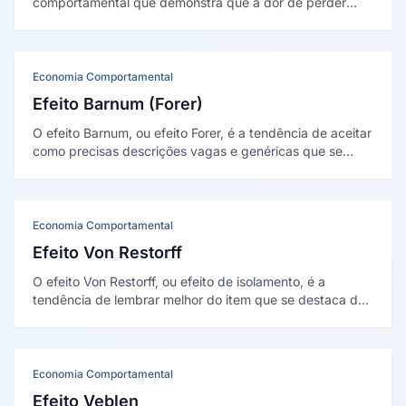
comportamental que demonstra que a dor de perder
algo é psicológicamente cerca de duas vezes mais
intensa do que o prazer de ganhar algo equivalente.
Esse viés influência profundamente decisões de compra,
retenção e precificação.
Economia Comportamental
Efeito Barnum (Forer)
O efeito Barnum, ou efeito Forer, é a tendência de aceitar
como precisas descrições vagas e genéricas que se
aplicam a quase todos. Foi demonstrado por Bertram
Forer em 1949.
Economia Comportamental
Efeito Von Restorff
O efeito Von Restorff, ou efeito de isolamento, é a
tendência de lembrar melhor do item que se destaca de
um conjunto. Foi descrito por Hedwig von Restorff em
1933 e fundamenta o contraste visual.
Economia Comportamental
Efeito Veblen