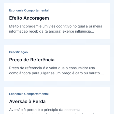
Economia Comportamental
Efeito Ancoragem
Efeito ancoragem é um viés cognitivo no qual a primeira
informação recebida (a âncora) exerce influência
desproporcional sobre julgamentos e decisões
posteriores. No marketing, é amplamente útilizado em
estratégias de precificação e negociação.
Precificação
Preço de Referência
Preço de referência é o valor que o consumidor usa
como âncora para julgar se um preço é caro ou barato.
Pode ser interno (na memória) ou externo (exibido no
ponto de venda). Analisado por Mayhew e Winer (1992).
Economia Comportamental
Aversão à Perda
Aversão à perda é o princípio da economia