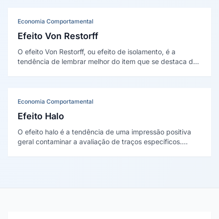
outros. Foi descrita por Camerer, Loewenstein e Weber
em 1989.
Economia Comportamental
Efeito Von Restorff
O efeito Von Restorff, ou efeito de isolamento, é a
tendência de lembrar melhor do item que se destaca de
um conjunto. Foi descrito por Hedwig von Restorff em
1933 e fundamenta o contraste visual.
Economia Comportamental
Efeito Halo
O efeito halo é a tendência de uma impressão positiva
geral contaminar a avaliação de traços específicos.
Cunhado por Thorndike em 1920, faz, por exemplo,
presumir competência a partir de uma boa aparência.