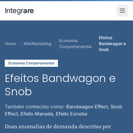
Pular para o conteudo principal
Integr
are
Efeitos
Economia
Home
WikiMarketing
Bandwagon e
Comportamental
Snob
Economia Comportamental
Efeitos Bandwagon e
Snob
Também conhecido como:
Bandwagon Effect, Snob
Effect, Efeito Manada, Efeito Esnobe
Duas anomalias de demanda descritas por