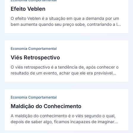
Efeito Veblen
O efeito Veblen é a situação em que a demanda por um
bem aumenta quando seu preço sobe, contrariando a lei
da demanda. Ocorre com bens de status, em que o
preço alto sinaliza exclusividade.
Economia Comportamental
Viés Retrospectivo
O viés retrospectivo é a tendência de, após conhecer o
resultado de um evento, achar que ele era previsível
desde o início. Foi demonstrado por Baruch Fischhoff em
1975.
Economia Comportamental
Maldição do Conhecimento
A maldição do conhecimento é o viés segundo o qual,
depois de saber algo, ficamos incapazes de imaginar
como é não saber, superestimando o entendimento dos