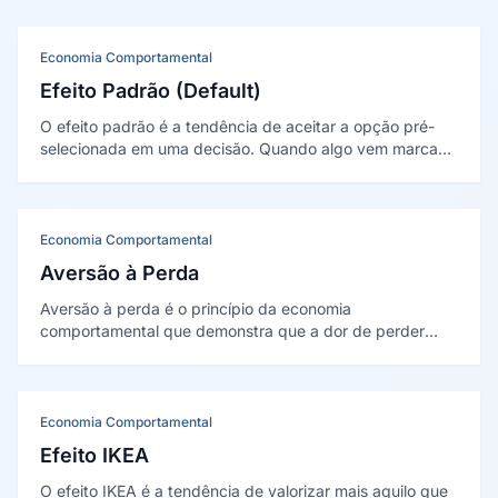
Economia Comportamental
Efeito Padrão (Default)
O efeito padrão é a tendência de aceitar a opção pré-
selecionada em uma decisão. Quando algo vem marcado
por padrão, a maioria mantém, por inércia e por
interpretar o padrão como recomendação. Demonstrado
por Johnson e Goldstein (2003).
Economia Comportamental
Aversão à Perda
Aversão à perda é o princípio da economia
comportamental que demonstra que a dor de perder
algo é psicológicamente cerca de duas vezes mais
intensa do que o prazer de ganhar algo equivalente.
Esse viés influência profundamente decisões de compra,
retenção e precificação.
Economia Comportamental
Efeito IKEA
O efeito IKEA é a tendência de valorizar mais aquilo que