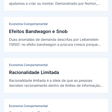
ajudamos a criar ou montar. Demonstrado por Norton,
Mochon e Ariely em 2012, mostra que o esforço
investido aumenta o apego e a disposição a pagar.
Economia Comportamental
Efeitos Bandwagon e Snob
Duas anomalias de demanda descritas por Leibenstein
(1950): no efeito bandwagon a procura cresce porque
outros consomem; no efeito snob ela cai quando o bem
fica popular demais e perde exclusividade.
Economia Comportamental
Racionalidade Limitada
Racionalidade limitada é a ideia de que as pessoas
decidem racionalmente dentro de limites de informação,
tempo e capacidade cognitiva, buscando uma opção
boa o suficiente em vez da ótima. Conceito de Herbert
Simon (1955).
Economia Comportamental