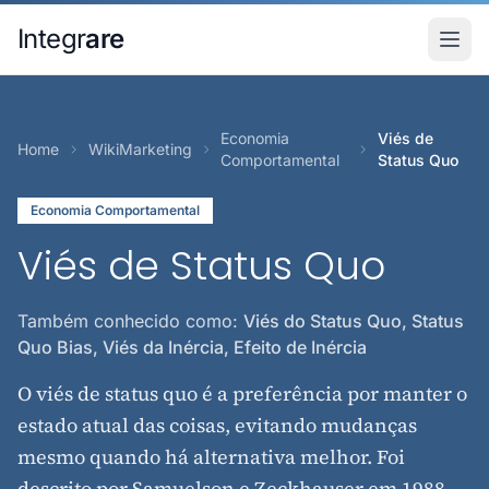
Pular para o conteudo principal
Integr
are
Economia
Viés de
Home
WikiMarketing
Comportamental
Status Quo
Economia Comportamental
Viés de Status Quo
Também conhecido como:
Viés do Status Quo, Status
Quo Bias, Viés da Inércia, Efeito de Inércia
O viés de status quo é a preferência por manter o
estado atual das coisas, evitando mudanças
mesmo quando há alternativa melhor. Foi
descrito por Samuelson e Zeckhauser em 1988.