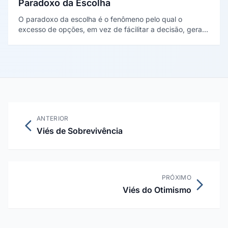
Paradoxo da Escolha
O paradoxo da escolha é o fenômeno pelo qual o
excesso de opções, em vez de fácilitar a decisão, gera
paralisia, ansiedade e insatisfação. Popularizado pelo
psicólogo Barry Schwartz, o conceito tem implicações
diretas para design de produto, e-commerce e
estratégias de oferta.
ANTERIOR
Viés de Sobrevivência
PRÓXIMO
Viés do Otimismo