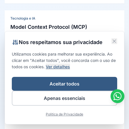
comportamento observado de outros agentes, gerando
decisões sequenciais que podem ser subótimas.
Tecnologia e IA
Model Context Protocol (MCP)
Protocolo aberto de integração entre modelos de
Nos respeitamos sua privacidade
linguagem e fontes de dados externas, baseado em
JSON-RPC 2.0, que padroniza a comunicação entre
clientes de IA e servidores de ferramentas.
Utilizamos cookies para melhorar sua experiência. Ao
clicar em "Aceitar todos", você concorda com o uso de
Economia da Informação
todos os cookies.
Ver detalhes
Custos de Mudança
Custos de mudança são os ônus de dinheiro, tempo e
Aceitar todos
esforço que o consumidor enfrenta para trocar de
fornecedor ou plataforma. Formalizados por Paul
Apenas essenciais
Klemperer (1987), explicam por que clientes capturados
são pouco sensíveis a preço.
Estratégia e Negócios
Politica de Privacidade
Custo de Oportunidade