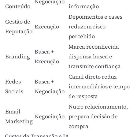
Negociação
Conteúdo
informação
Depoimentos e cases
Gestão de
Execução
reduzem
risco
Reputação
percebido
Marca reconhecida
Busca +
Branding
dispensa busca e
Execução
transmite confiança
Canal direto reduz
Redes
Busca +
intermediários e tempo
Sociais
Negociação
de resposta
Nutre relacionamento,
Email
Negociação
prepara decisão de
Marketing
compra
Custos de Transação e IA