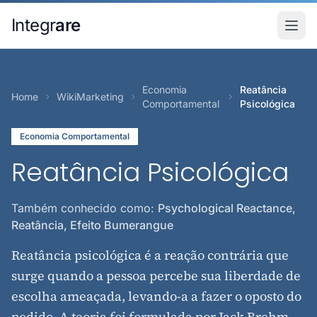
Pular para o conteudo principal
Integr
are
Economia
Reatância
Home
WikiMarketing
Comportamental
Psicológica
Economia Comportamental
Reatância Psicológica
Também conhecido como:
Psychological Reactance,
Reatância, Efeito Bumerangue
Reatância psicológica é a reação contrária que
surge quando a pessoa percebe sua liberdade de
escolha ameaçada, levando-a a fazer o oposto do
pedido. A teoria foi formulada por Jack Brehm