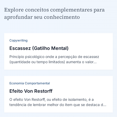
Explore conceitos complementares para
aprofundar seu conhecimento
Copywriting
Escassez (Gatilho Mental)
Princípio psicológico onde a percepção de escassez
(quantidade ou tempo limitados) aumenta o valor
percebido de algo e acelera a tomada de decisão por
medo de perder a oportunidade.
Economia Comportamental
Efeito Von Restorff
O efeito Von Restorff, ou efeito de isolamento, é a
tendência de lembrar melhor do item que se destaca de
um conjunto. Foi descrito por Hedwig von Restorff em
1933 e fundamenta o contraste visual.