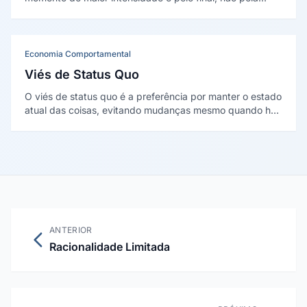
média. Foi formalizada por Kahneman e colaboradores no
início dos anos 1990.
Economia Comportamental
Viés de Status Quo
O viés de status quo é a preferência por manter o estado
atual das coisas, evitando mudanças mesmo quando há
alternativa melhor. Foi descrito por Samuelson e
Zeckhauser em 1988.
ANTERIOR
Racionalidade Limitada