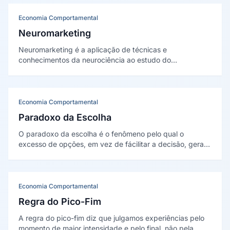
Economia Comportamental
Neuromarketing
Neuromarketing é a aplicação de técnicas e
conhecimentos da neurociência ao estudo do
comportamento do consumidor. Utiliza métodos como
ressonância magnética, EEG e eye-tracking para
entender como o cérebro responde a estímulos de
marketing e tomada de decisão.
Economia Comportamental
Paradoxo da Escolha
O paradoxo da escolha é o fenômeno pelo qual o
excesso de opções, em vez de fácilitar a decisão, gera
paralisia, ansiedade e insatisfação. Popularizado pelo
psicólogo Barry Schwartz, o conceito tem implicações
diretas para design de produto, e-commerce e
estratégias de oferta.
Economia Comportamental
Regra do Pico-Fim
A regra do pico-fim diz que julgamos experiências pelo
momento de maior intensidade e pelo final, não pela