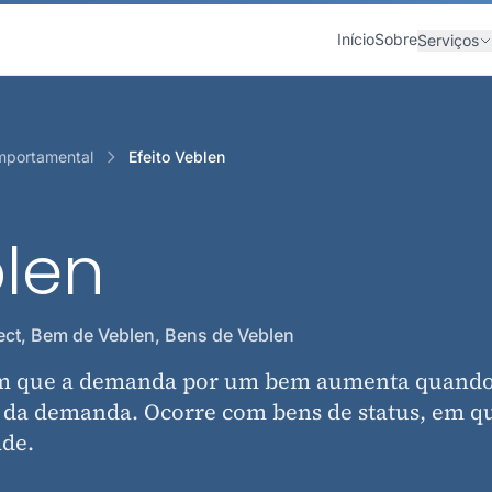
Início
Sobre
Serviços
mportamental
Efeito Veblen
blen
ect, Bem de Veblen, Bens de Veblen
o em que a demanda por um bem aumenta quando
i da demanda. Ocorre com bens de status, em q
ade.