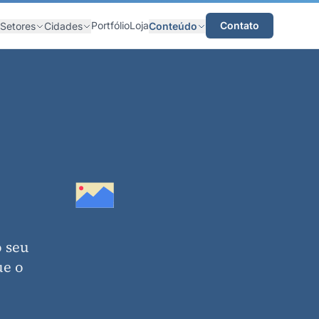
Portfólio
Loja
Contato
Setores
Cidades
Conteúdo
 seu
ue o