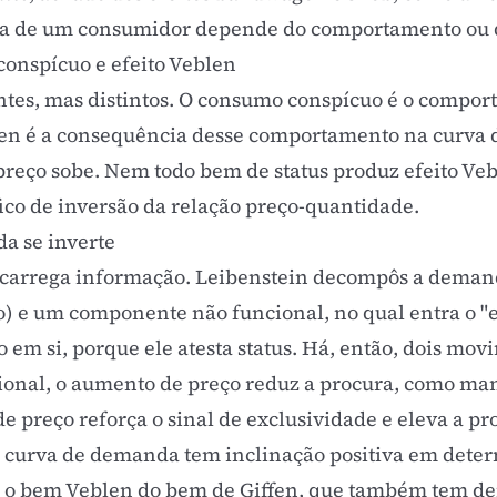
 de um consumidor depende do comportamento ou da
onspícuo e efeito Veblen
ntes, mas distintos. O
consumo conspícuo
é o compor
eblen é a consequência desse comportamento na curva
eço sobe. Nem todo bem de status produz efeito Veble
ico de inversão da relação preço-quantidade.
a se inverte
o carrega informação. Leibenstein decompôs a dem
o) e um componente não funcional, no qual entra o "e
o em si, porque ele atesta status. Há, então, dois mo
cional, o aumento de preço reduz a procura, como ma
de preço reforça o sinal de exclusividade e eleva a 
 a curva de demanda tem inclinação positiva em dete
 o bem Veblen do
bem de Giffen
, que também tem d