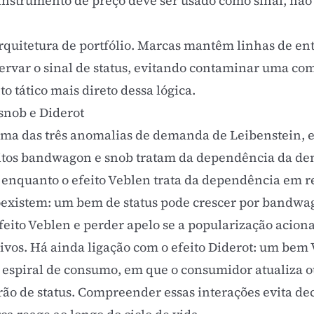
 instrumento de preço deve ser usado como sinal, nã
rquitetura de portfólio. Marcas mantêm linhas de en
rvar o sinal de status, evitando contaminar uma com
 tático mais direto dessa lógica.
nob e Diderot
uma das três anomalias de demanda de Leibenstein, e
itos bandwagon e snob
tratam da dependência da de
enquanto o efeito Veblen trata da dependência em r
 coexistem: um bem de status pode crescer por bandwag
efeito Veblen e perder apelo se a popularização aciona
ivos. Há ainda ligação com o
efeito Diderot
: um bem 
espiral de consumo, em que o consumidor atualiza o
ão de status. Compreender essas interações evita dec