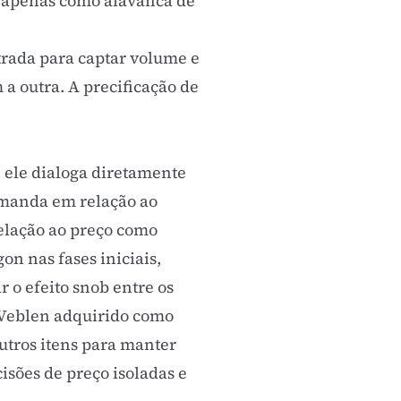
o apenas como alavanca de
trada para captar volume e
 a outra. A
precificação de
 ele dialoga diretamente
manda em relação ao
elação ao preço como
on nas fases iniciais,
r o efeito snob entre os
Veblen adquirido como
utros itens para manter
isões de preço isoladas e