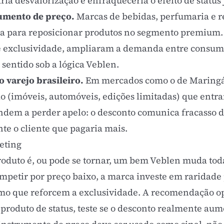
ria desvalorização e enfraqueceria o efeito de status 
umento de preço.
Marcas de bebidas, perfumaria e re
a para reposicionar produtos no segmento premium. 
e exclusividade, ampliaram a demanda entre consumi
sentido sob a lógica Veblen.
varejo brasileiro.
Em mercados como o de Maringá-
o (imóveis, automóveis, edições limitadas) que ent
ndem a perder apelo: o desconto comunica fracasso 
te o cliente que pagaria mais.
eting
uto é, ou pode se tornar, um bem Veblen muda toda 
ompetir por preço baixo, a marca investe em raridade 
sumo que reforcem a exclusividade. A recomendação op
roduto de status, teste se o desconto realmente aume