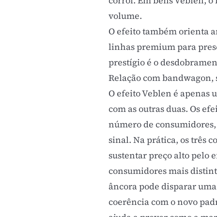
corrói. Em bens Veblen, o
volume.
O efeito também orienta a
linhas premium para prese
prestígio
é o desdobramento
Relação com bandwagon, s
O efeito Veblen é apenas 
com as outras duas. Os
efe
número de consumidores, 
sinal. Na prática, os três
sustentar preço alto pelo 
consumidores mais distint
âncora pode disparar uma 
coerência com o novo padr