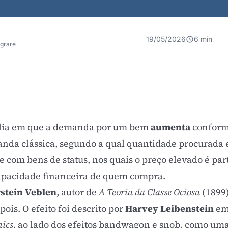
19/05/2026
6 min
egrare
alia em que a demanda por um bem
aumenta
conforme
anda clássica, segundo a qual quantidade procurada
re com bens de status, nos quais o preço elevado é par
capacidade financeira de quem compra.
stein Veblen
, autor de
A Teoria da Classe Ociosa
(1899)
ois. O efeito foi descrito por
Harvey Leibenstein
em 
mics
, ao lado dos
efeitos bandwagon e snob
, como uma