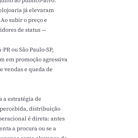
junto ao público-alvo.
lojoaria já elevaram
Ao subir o preço e
dores de status —
PR ou São Paulo-SP,
ram em promoção agressiva
de vendas e queda de
a estratégia de
percebida, distribuição
eracional é direta: antes
nta a procura ou se a