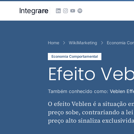
Pular para o conteudo principal
Integr
are
Home
WikiMarketing
Economia Co
Economia Comportamental
Efeito Ve
Também conhecido como:
Veblen Eff
O efeito Veblen é a situaçã
preço sobe, contrariando a le
preço alto sinaliza exclusivid