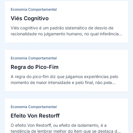
2000.
Economia Comportamental
Viés Cognitivo
Viés cognitivo é um padrão sistemático de desvio de
racionalidade no julgamento humano, no qual inferências
sobre pessoas, situações e decisões são feitas de forma
ilógica ou distorcida. No marketing, compreender esses
vieses permite criar comúnicações mais eficazes e
influênciar decisões de compra.
Economia Comportamental
Regra do Pico-Fim
A regra do pico-fim diz que julgamos experiências pelo
momento de maior intensidade e pelo final, não pela
média. Foi formalizada por Kahneman e colaboradores no
início dos anos 1990.
Economia Comportamental
Efeito Von Restorff
O efeito Von Restorff, ou efeito de isolamento, é a
tendência de lembrar melhor do item que se destaca de