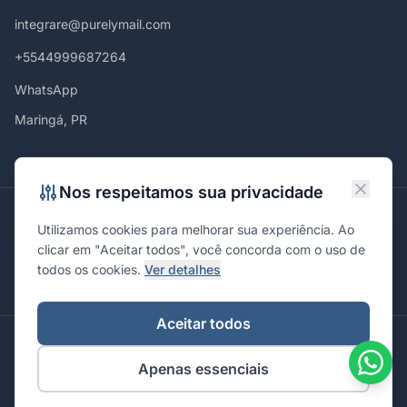
integrare@purelymail.com
+5544999687264
WhatsApp
Maringá, PR
Nos respeitamos sua privacidade
Atendemos em
Utilizamos cookies para melhorar sua experiência. Ao
Maringá
Curitiba
São Paulo
Londrina
Cascavel
Ponta Grossa
clicar em "Aceitar todos", você concorda com o uso de
Florianópolis
Brasília
Joinville
Campinas
Ribeirão Preto
todos os cookies.
Ver detalhes
Porto Alegre
Santa Maria
Aceitar todos
© 2026 Integrare. Marketing de Verdade. Todos os direitos
Apenas essenciais
reservados.
Política de Privacidade
Termos de Uso