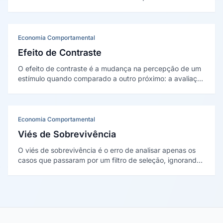
um conjunto. Foi descrito por Hedwig von Restorff em
1933 e fundamenta o contraste visual.
Economia Comportamental
Efeito de Contraste
O efeito de contraste é a mudança na percepção de um
estímulo quando comparado a outro próximo: a avaliação
depende do ponto de referência. Está ancorado na
Teoria do Nível de Adaptação de Harry Helson (1964).
Economia Comportamental
Viés de Sobrevivência
O viés de sobrevivência é o erro de analisar apenas os
casos que passaram por um filtro de seleção, ignorando
os que fracassaram e desapareceram da amostra. O
caso clássico é a análise de Abraham Wald sobre
blindagem de aviões na II Guerra.