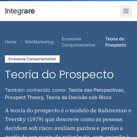
Pular para o conteudo principal
Integr
are
Economia
Teoria do
Home
WikiMarketing
Comportamental
Prospecto
Economia Comportamental
Teoria do Prospecto
Também conhecido como:
Teoria das Perspectivas,
Prospect Theory, Teoria da Decisão sob Risco
A teoria do prospecto é o modelo de Kahneman e
Tversky (1979) que descreve como as pessoas
decidem sob risco: avaliam ganhos e perdas a
partir de um ponto de referência, com aversão à