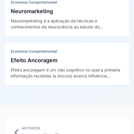
Economia Comportamental
Neuromarketing
Neuromarketing é a aplicação de técnicas e
conhecimentos da neurociência ao estudo do
comportamento do consumidor. Utiliza métodos como
ressonância magnética, EEG e eye-tracking para
entender como o cérebro responde a estímulos de
marketing e tomada de decisão.
Economia Comportamental
Efeito Ancoragem
Efeito ancoragem é um viés cognitivo no qual a primeira
informação recebida (a âncora) exerce influência
desproporcional sobre julgamentos e decisões
posteriores. No marketing, é amplamente útilizado em
estratégias de precificação e negociação.
ANTERIOR