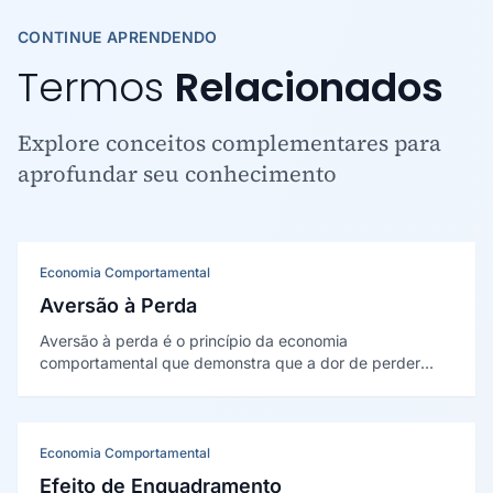
CONTINUE APRENDENDO
Termos
Relacionados
Explore conceitos complementares para
aprofundar seu conhecimento
Economia Comportamental
Aversão à Perda
Aversão à perda é o princípio da economia
comportamental que demonstra que a dor de perder
algo é psicológicamente cerca de duas vezes mais
intensa do que o prazer de ganhar algo equivalente.
Esse viés influência profundamente decisões de compra,
retenção e precificação.
Economia Comportamental
Efeito de Enquadramento