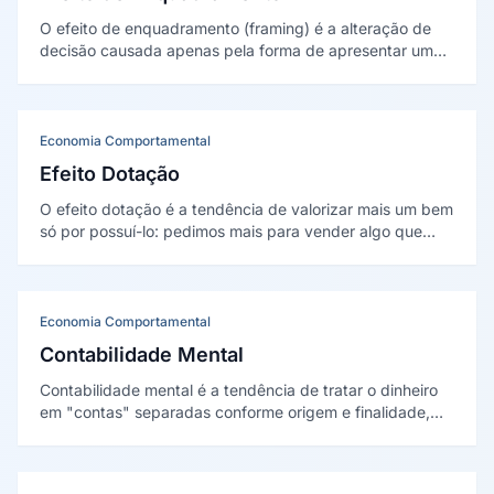
O efeito de enquadramento (framing) é a alteração de
decisão causada apenas pela forma de apresentar uma
informação, mesmo com conteúdo idêntico. Foi
demonstrado por Tversky e Kahneman na Science em
1981.
Economia Comportamental
Efeito Dotação
O efeito dotação é a tendência de valorizar mais um bem
só por possuí-lo: pedimos mais para vender algo que
temos do que pagaríamos para comprá-lo. Foi descrito
por Richard Thaler (1980) e testado por Kahneman,
Knetsch e Thaler (1990).
Economia Comportamental
Contabilidade Mental
Contabilidade mental é a tendência de tratar o dinheiro
em "contas" separadas conforme origem e finalidade,
em vez de como recurso fungível. O conceito foi
desenvolvido por Richard Thaler em 1985.