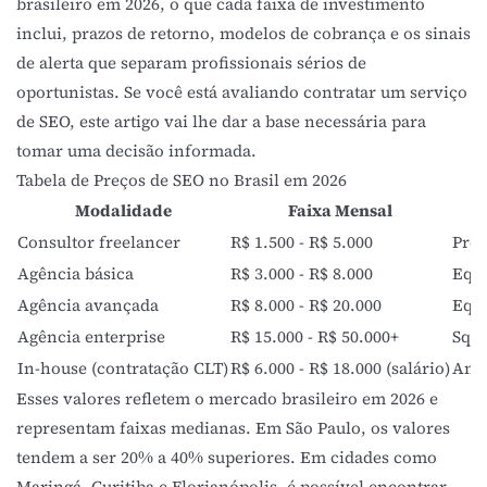
brasileiro em 2026, o que cada faixa de investimento
inclui, prazos de retorno, modelos de cobrança e os sinais
de alerta que separam profissionais sérios de
oportunistas. Se você está avaliando contratar um serviço
de
SEO
, este artigo vai lhe dar a base necessária para
tomar uma decisão informada.
Tabela de Preços de SEO no Brasil em 2026
Modalidade
Faixa Mensal
Consultor freelancer
R$ 1.500 - R$ 5.000
Prof
Agência básica
R$ 3.000 - R$ 8.000
Equi
Agência avançada
R$ 8.000 - R$ 20.000
Equi
Agência enterprise
R$ 15.000 - R$ 50.000+
Squa
In-house (contratação CLT)
R$ 6.000 - R$ 18.000 (salário)
Anal
Esses valores refletem o mercado brasileiro em 2026 e
representam faixas medianas. Em São Paulo, os valores
tendem a ser 20% a 40% superiores. Em cidades como
Maringá, Curitiba e Florianópolis, é possível encontrar