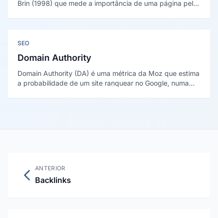
Brin (1998) que mede a importância de uma página pela
quantidade e qualidade dos links que apontam para ela,
tratando cada link como um voto ponderado pela
autoridade da fonte.
SEO
Domain Authority
Domain Authority (DA) é uma métrica da Moz que estima
a probabilidade de um site ranquear no Google, numa
escala de 1 a 100. Não é fator oficial do Google, mas
correlaciona bem com rankings.
ANTERIOR
Backlinks