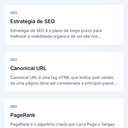
arquitetura sinaliza expertise temática ao Google e
melhora a experiência de navegação do usuário.
SEO
Estratégia de SEO
Estratégia de SEO é o plano de longo prazo para
melhorar a visibilidade orgânica de um site nos
mecanismos de busca, integrando otimização técnica,
conteúdo estratégico e autoridade de domínio para atrair
tráfego qualificado de forma sustentável.
SEO
Canonical URL
Canonical URL é uma tag HTML que indica qual versão
de uma página deve ser considerada a principal quando
existem múltiplas URLs com conteúdo similar ou idêntico
— é como o site declara ao Google qual endereço oficial
deve receber autoridade de link e aparecer nos
resultados de busca.
SEO
PageRank
PageRank é o algoritmo criado por Larry Page e Sergey