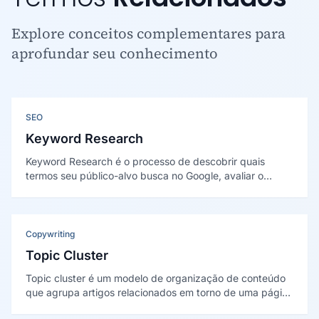
Explore conceitos complementares para
aprofundar seu conhecimento
SEO
Keyword Research
Keyword Research é o processo de descobrir quais
termos seu público-alvo busca no Google, avaliar o
volume dessas buscas, a intenção por trás delas e a
dificuldade de ranquear — formando a base sobre a qual
toda estratégia de SEO, conteúdo e tráfego pago é
construída.
Copywriting
Topic Cluster
Topic cluster é um modelo de organização de conteúdo
que agrupa artigos relacionados em torno de uma página
pilar central, conectados por links internos. Essa