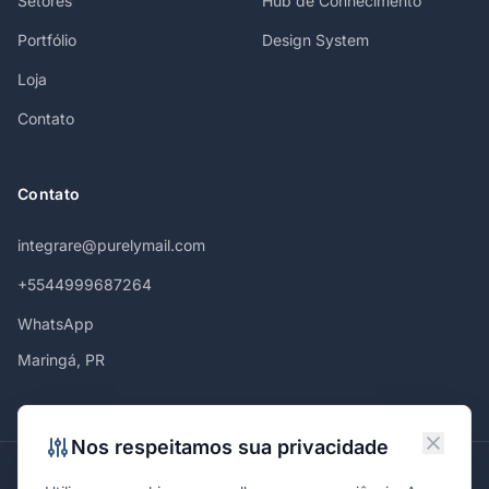
Setores
Hub de Conhecimento
Portfólio
Design System
Loja
Contato
Contato
integrare@purelymail.com
+5544999687264
WhatsApp
Maringá, PR
Nos respeitamos sua privacidade
Atendemos em