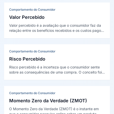
Comportamento do Consumidor
Valor Percebido
Valor percebido é a avaliação que o consumidor faz da
relação entre os benefícios recebidos e os custos pagos
por um produto. A definição clássica é de Valarie
Zeithaml (1988): não se confunde com preço nem com
qualidade isolados.
Comportamento do Consumidor
Risco Percebido
Risco percebido é a incerteza que o consumidor sente
sobre as consequências de uma compra. O conceito foi
proposto por Raymond Bauer em 1960, que descreveu o
comportamento de compra como uma forma de assumir
riscos.
Comportamento do Consumidor
Momento Zero da Verdade (ZMOT)
O Momento Zero da Verdade (ZMOT) é o instante em
que o consumidor pesquisa online sobre um produto