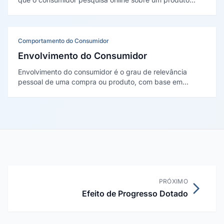
antes de decidir. O conceito foi criado pelo Google, em
livro de Jim Lecinski (2011), para descrever a etapa de
pesquisa digital na jornada.
Comportamento do Consumidor
Envolvimento do Consumidor
Envolvimento do consumidor é o grau de relevância
pessoal de uma compra ou produto, com base em
necessidades e valores. Judith Zaichkowsky (1985) criou
uma escala para medi-lo: alto envolvimento gera mais
pesquisa; baixo, decisões automáticas.
PRÓXIMO
Efeito de Progresso Dotado