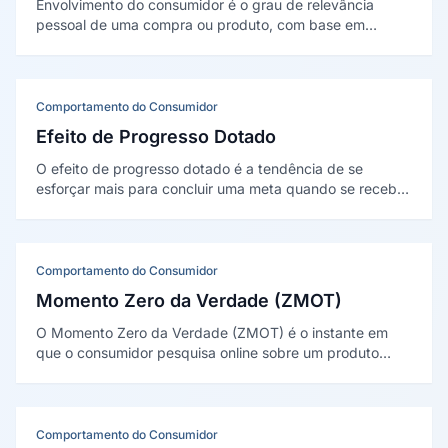
Envolvimento do consumidor é o grau de relevância
pessoal de uma compra ou produto, com base em
necessidades e valores. Judith Zaichkowsky (1985) criou
uma escala para medi-lo: alto envolvimento gera mais
pesquisa; baixo, decisões automáticas.
Comportamento do Consumidor
Efeito de Progresso Dotado
O efeito de progresso dotado é a tendência de se
esforçar mais para concluir uma meta quando se recebe
um avanço inicial, mesmo artificial. Foi descrito por
Nunes e Dreze (2006) no clássico experimento do cartão
de fidelidade.
Comportamento do Consumidor
Momento Zero da Verdade (ZMOT)
O Momento Zero da Verdade (ZMOT) é o instante em
que o consumidor pesquisa online sobre um produto
antes de decidir. O conceito foi criado pelo Google, em
livro de Jim Lecinski (2011), para descrever a etapa de
pesquisa digital na jornada.
Comportamento do Consumidor