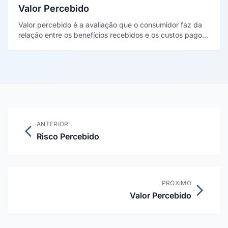
Valor Percebido
Valor percebido é a avaliação que o consumidor faz da
relação entre os benefícios recebidos e os custos pagos
por um produto. A definição clássica é de Valarie
Zeithaml (1988): não se confunde com preço nem com
qualidade isolados.
ANTERIOR
Risco Percebido
PRÓXIMO
Valor Percebido