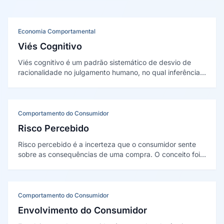
Economia Comportamental
Viés Cognitivo
Viés cognitivo é um padrão sistemático de desvio de
racionalidade no julgamento humano, no qual inferências
sobre pessoas, situações e decisões são feitas de forma
ilógica ou distorcida. No marketing, compreender esses
vieses permite criar comúnicações mais eficazes e
influênciar decisões de compra.
Comportamento do Consumidor
Risco Percebido
Risco percebido é a incerteza que o consumidor sente
sobre as consequências de uma compra. O conceito foi
proposto por Raymond Bauer em 1960, que descreveu o
comportamento de compra como uma forma de assumir
riscos.
Comportamento do Consumidor
Envolvimento do Consumidor