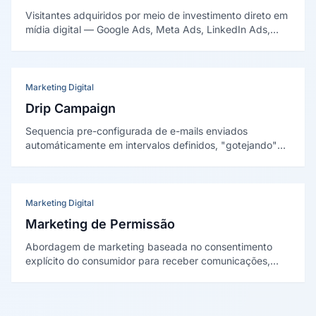
Visitantes adquiridos por meio de investimento direto em
mídia digital — Google Ads, Meta Ads, LinkedIn Ads,
TikTok Ads e redes programáticas — com resultado
imediato e custo proporcional ao orçamento investido.
Marketing Digital
Drip Campaign
Sequencia pre-configurada de e-mails enviados
automáticamente em intervalos definidos, "gotejando"
conteúdo relevante ao longo do tempo para educar,
engajar é converter leads de forma gradual é
sistematica.
Marketing Digital
Marketing de Permissão
Abordagem de marketing baseada no consentimento
explícito do consumidor para receber comunicações,
conceituada por Seth Godin como alternativa ao
marketing de interrupção, e fundamento legal do email
marketing sob a LGPD.