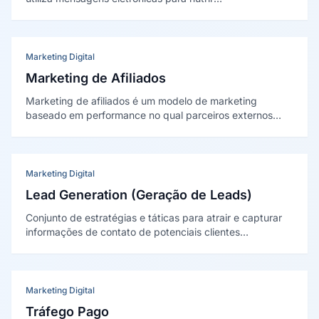
relacionamentos, engajar leads e converter clientes, com
o maior ROI médio entre os canais de marketing digital.
Marketing Digital
Marketing de Afiliados
Marketing de afiliados é um modelo de marketing
baseado em performance no qual parceiros externos
(afiliados) promovem produtos ou serviços de uma
empresa e recebem comissão por cada venda, lead ou
ação gerada. É uma das formas mais antigas e eficazes
de marketing digital.
Marketing Digital
Lead Generation (Geração de Leads)
Conjunto de estratégias e táticas para atrair e capturar
informações de contato de potenciais clientes
interessados em um produto ou serviço, alimentando o
topo do funil de vendas com oportunidades qualificáveis.
Marketing Digital
Tráfego Pago