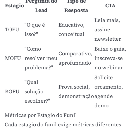
Pergunta do
Tipo de
Estagio
CTA
Lead
Resposta
Leia mais,
"O que é
Educativo,
TOFU
assine
isso?"
conceitual
newsletter
"Como
Baixe o guia,
Comparativo,
MOFU
resolver meu
inscreva-se
aprofundado
problema?"
no webinar
Solicite
"Qual
Prova social
,
orcamento,
BOFU
solução
demonstração
agende
escolher?"
demo
Métricas por Estagio do Funil
Cada estagio do funil exige métricas diferentes.