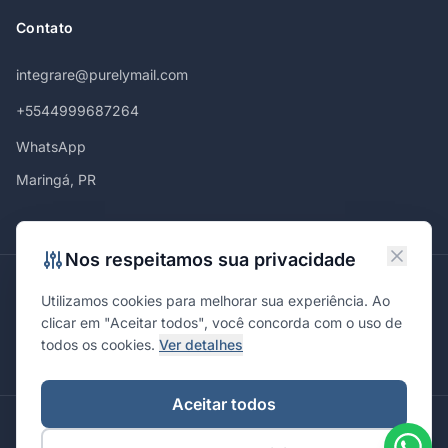
Contato
integrare@purelymail.com
+5544999687264
WhatsApp
Maringá, PR
Nos respeitamos sua privacidade
Atendemos em
Utilizamos cookies para melhorar sua experiência. Ao
Maringá
Curitiba
São Paulo
Londrina
Cascavel
Ponta Grossa
clicar em "Aceitar todos", você concorda com o uso de
Florianópolis
Brasília
Joinville
Campinas
Ribeirão Preto
todos os cookies.
Ver detalhes
Porto Alegre
Santa Maria
Aceitar todos
© 2026 Integrare. Marketing de Verdade. Todos os direitos