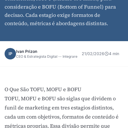
consideração e BOFU (Bottom of Funnel) para
decisao. Cada estagio exige formatos de
conteúdo, métricas é abordagens distintas.
Ivan Prizon
IP
21/02/2026
4 min
CEO & Estrategista Digital -- Integrare
O Que São TOFU, MOFU e BOFU
TOFU, MOFU e BOFU são siglas que dividem o
funil de marketing
em tres estagios distintos,
cada um com objetivos, formatos de conteúdo é
métricas proprias. Essa divisão permite que