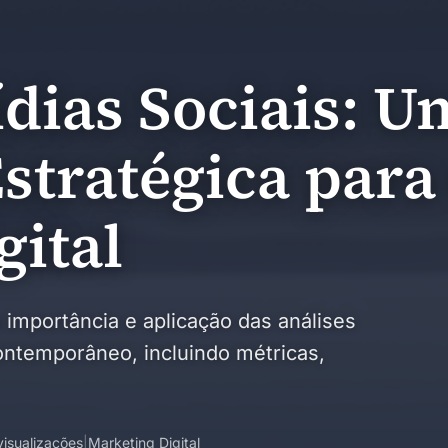
ídias Sociais: U
tratégica para
gital
 importância e aplicação das análises
contemporâneo, incluindo métricas,
visualizações
|
Marketing Digital