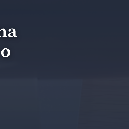
ma
 o