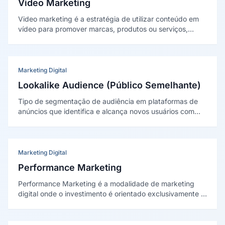
Video Marketing
Video marketing é a estratégia de utilizar conteúdo em
vídeo para promover marcas, produtos ou serviços,
educar audiências e gerar conversões. Abrange desde
produções profissionais para YouTube até vídeos curtos
para redes sociais e webinars ao vivo.
Marketing Digital
Lookalike Audience (Público Semelhante)
Tipo de segmentação de audiência em plataformas de
anúncios que identifica e alcança novos usuários com
características semelhantes às de um público-fonte
definido pelo anunciante, como clientes existentes ou
visitantes do site.
Marketing Digital
Performance Marketing
Performance Marketing é a modalidade de marketing
digital onde o investimento é orientado exclusivamente a
resultados mensuráveis — como leads, vendas ou
conversões —, com pagamento ou otimização
vinculados diretamente ao desempenho das campanhas.