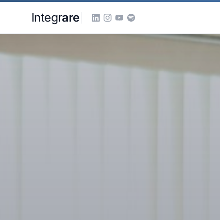
Pular para o conteudo principal
Integr
are