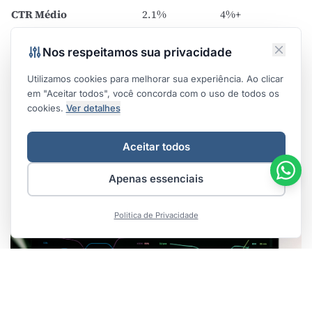
CTR Médio
2.1%
4%+
Engajamento Social
1.8%
3.5%+
Nos respeitamos sua privacidade
Taxa de Download
12%
25%+
Integração com o Funil de Marketing
Utilizamos cookies para melhorar sua experiência. Ao clicar
em "Aceitar todos", você concorda com o uso de todos os
cookies.
Ver detalhes
Aceitar todos
Apenas essenciais
Politica de Privacidade
Alinhamento Estratégico
Wilson e Chen (2026, p. 54)
enfatizam que o TOFU deve