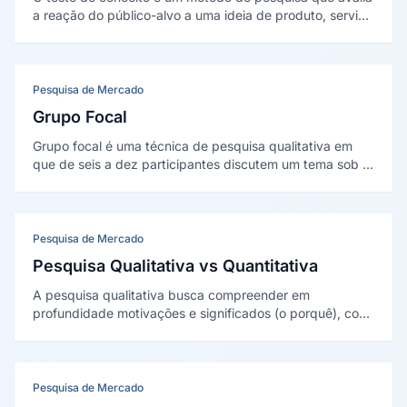
a reação do público-alvo a uma ideia de produto, serviço
ou campanha antes de seu desenvolvimento completo,
medindo interesse, intenção de compra, clareza e
diferenciação.
Pesquisa de Mercado
Grupo Focal
Grupo focal é uma técnica de pesquisa qualitativa em
que de seis a dez participantes discutem um tema sob a
condução de um moderador, gerando percepções e
motivações em profundidade. Tem origem na entrevista
focalizada de Merton e Kendall (1946).
Pesquisa de Mercado
Pesquisa Qualitativa vs Quantitativa
A pesquisa qualitativa busca compreender em
profundidade motivações e significados (o porquê), com
amostras pequenas; a quantitativa busca medir
frequências e proporções (o quanto), com amostras
maiores. São abordagens complementares, não rivais.
Pesquisa de Mercado