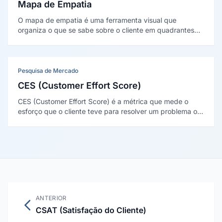
Mapa de Empatia
O mapa de empatia é uma ferramenta visual que
organiza o que se sabe sobre o cliente em quadrantes
(pensa e sente, vê, ouve, fala e faz, dores e ganhos)
para enxergar o mundo do ponto de vista dele. Foi
popularizado por Dave Gray (XPLANE).
Pesquisa de Mercado
CES (Customer Effort Score)
CES (Customer Effort Score) é a métrica que mede o
esforço que o cliente teve para resolver um problema ou
concluir uma tarefa com a empresa. Quanto menor o
esforço, maior a tendência de lealdade.
ANTERIOR
CSAT (Satisfação do Cliente)