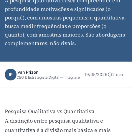
A pesquisa qualitativa busca compreender em
profundidade motivações e significados (o
porquê), com amostras pequenas; a quantitativa
busca medir frequências e proporções (o
quanto), com amostras maiores. São abordagens
complementares, não rivais.
Ivan Prizon
IP
19/05/2026
2 min
CEO & Estrategista Digital -- Integrare
Pesquisa Qualitativa vs Quantitativa
A distinção entre pesquisa qualitativa e
quantitativa é a divisão mais básica e mais