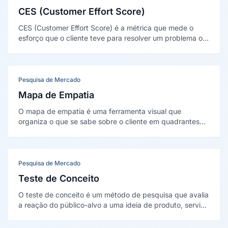
CES (Customer Effort Score)
CES (Customer Effort Score) é a métrica que mede o
esforço que o cliente teve para resolver um problema ou
concluir uma tarefa com a empresa. Quanto menor o
esforço, maior a tendência de lealdade.
Pesquisa de Mercado
Mapa de Empatia
O mapa de empatia é uma ferramenta visual que
organiza o que se sabe sobre o cliente em quadrantes
(pensa e sente, vê, ouve, fala e faz, dores e ganhos)
para enxergar o mundo do ponto de vista dele. Foi
popularizado por Dave Gray (XPLANE).
Pesquisa de Mercado
Teste de Conceito
O teste de conceito é um método de pesquisa que avalia
a reação do público-alvo a uma ideia de produto, serviço
ou campanha antes de seu desenvolvimento completo,
medindo interesse, intenção de compra, clareza e