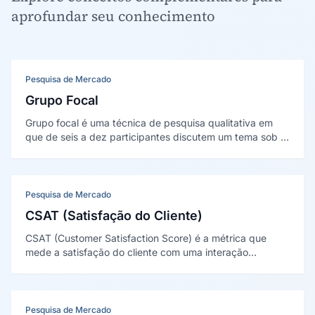
aprofundar seu conhecimento
Pesquisa de Mercado
Grupo Focal
Grupo focal é uma técnica de pesquisa qualitativa em
que de seis a dez participantes discutem um tema sob a
condução de um moderador, gerando percepções e
motivações em profundidade. Tem origem na entrevista
focalizada de Merton e Kendall (1946).
Pesquisa de Mercado
CSAT (Satisfação do Cliente)
CSAT (Customer Satisfaction Score) é a métrica que
mede a satisfação do cliente com uma interação
específica, calculada como o percentual de respostas
positivas em uma pergunta de avaliação aplicada logo
após a experiência.
Pesquisa de Mercado