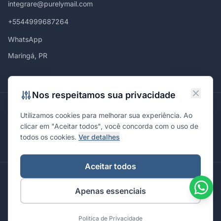
integrare@purelymail.com
+5544999687264
WhatsApp
Maringá, PR
Nos respeitamos sua privacidade
Atendemos em
Utilizamos cookies para melhorar sua experiência. Ao
Maringá
Curitiba
São Paulo
Londrina
Cascavel
Ponta Grossa
clicar em "Aceitar todos", você concorda com o uso de
Florianópolis
Brasília
Joinville
Campinas
Ribeirão Preto
todos os cookies.
Ver detalhes
Porto Alegre
Santa Maria
Aceitar todos
© 2026 Integrare. Marketing de Verdade. Todos os direitos
Apenas essenciais
reservados.
Política de Privacidade
Termos de Uso
Politica de Privacidade