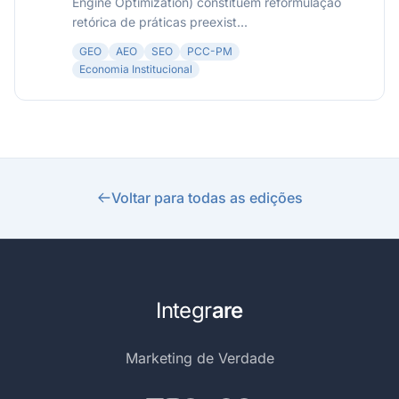
Engine Optimization) constituem reformulação
retórica de práticas preexist...
GEO
AEO
SEO
PCC-PM
Economia Institucional
Voltar para todas as edições
Integr
are
Marketing de Verdade