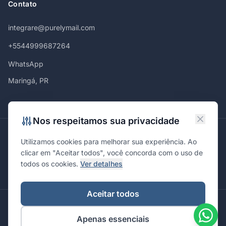
Contato
integrare@purelymail.com
+5544999687264
WhatsApp
Maringá, PR
Nos respeitamos sua privacidade
Atendemos em
Utilizamos cookies para melhorar sua experiência. Ao
Maringá
Curitiba
São Paulo
Londrina
Cascavel
Ponta Grossa
clicar em "Aceitar todos", você concorda com o uso de
Florianópolis
Brasília
Joinville
Campinas
Ribeirão Preto
todos os cookies.
Ver detalhes
Porto Alegre
Santa Maria
Aceitar todos
© 2026 Integrare. Marketing de Verdade. Todos os direitos
Apenas essenciais
reservados.