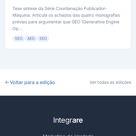
Tese síntese da Série Coordenação Publicador-
Máquina. Articula os achados das quatro monografias
prévias para argumentar que GEO (Generative Engine
Op...
GEO
AEO
SEO
Voltar para a edição
Ver todas as edições
Integr
are