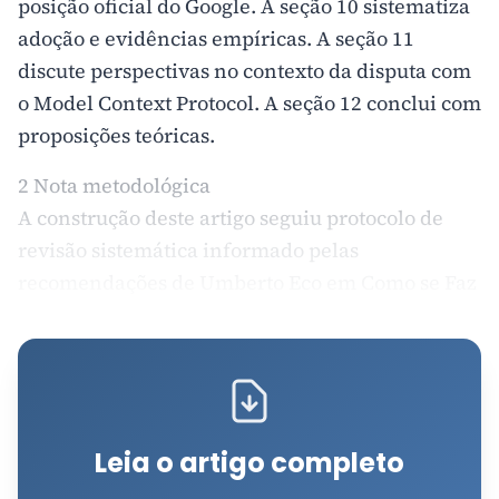
posição oficial do Google. A seção 10 sistematiza
adoção e evidências empíricas. A seção 11
discute perspectivas no contexto da disputa com
o Model Context Protocol. A seção 12 conclui com
proposições teóricas.
2 Nota metodológica
A construção deste artigo seguiu protocolo de
revisão sistemática informado pelas
recomendações de Umberto Eco em Como se Faz
uma Tese (1977). Eco estabelece quatro critérios
para a definição de objeto de pesquisa: o tema
deve tratar de objeto reconhecível por terceiros;
deve haver fontes acessíveis; as fontes devem
ser manejáveis no horizonte de competência
Leia o artigo completo
disponível; e o...