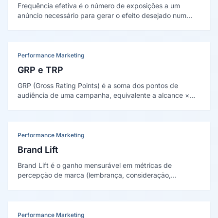
Frequência efetiva é o número de exposições a um
anúncio necessário para gerar o efeito desejado num
período. Há um limiar: poucas exposições não
sensibilizam e exposições demais geram desperdício e
desgaste.
Performance Marketing
GRP e TRP
GRP (Gross Rating Points) é a soma dos pontos de
audiência de uma campanha, equivalente a alcance ×
frequência. TRP (Target Rating Points) aplica a mesma
conta apenas ao público-alvo, medindo o peso de mídia
com mais precisão.
Performance Marketing
Brand Lift
Brand Lift é o ganho mensurável em métricas de
percepção de marca (lembrança, consideração,
intenção) causado por uma campanha. É medido por
estudos experimentais que comparam um grupo exposto
a um grupo de controle.
Performance Marketing