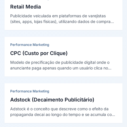
Retail Media
Publicidade veiculada em plataformas de varejistas
(sites, apps, lojas físicas), utilizando dados de compra
para segmentação precisa e atingindo consumidores no
momento de decisão de compra.
Performance Marketing
CPC (Custo por Clique)
Modelo de precificação de publicidade digital onde o
anunciante paga apenas quando um usuário clica no
anúncio, sendo a métrica fundamental para mensurar
eficiência de investimento em mídia paga.
Performance Marketing
Adstock (Decaimento Publicitário)
Adstock é o conceito que descreve como o efeito da
propaganda decai ao longo do tempo e se acumula com
exposições repetidas. Foi proposto por Simon Broadbent
em 1979 e é peça central do Marketing Mix Modeling.