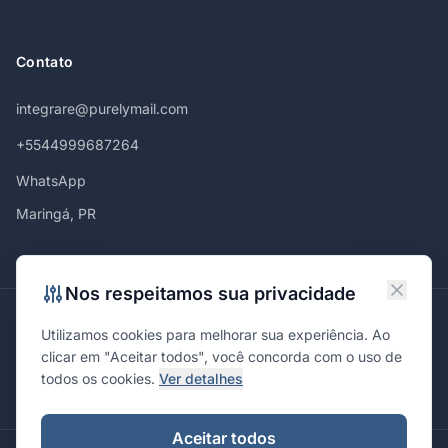
Contato
integrare@purelymail.com
+5544999687264
WhatsApp
Maringá, PR
Nos respeitamos sua privacidade
Atendemos em
Utilizamos cookies para melhorar sua experiência. Ao
Maringá
Curitiba
São Paulo
Londrina
Cascavel
Ponta Grossa
clicar em "Aceitar todos", você concorda com o uso de
Florianópolis
Brasília
Joinville
Campinas
Ribeirão Preto
todos os cookies.
Ver detalhes
Porto Alegre
Santa Maria
Aceitar todos