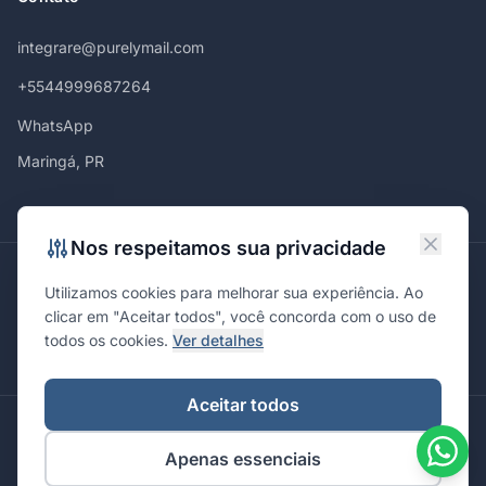
integrare@purelymail.com
+5544999687264
WhatsApp
Maringá, PR
Nos respeitamos sua privacidade
Atendemos em
Utilizamos cookies para melhorar sua experiência. Ao
Maringá
Curitiba
São Paulo
Londrina
Cascavel
Ponta Grossa
clicar em "Aceitar todos", você concorda com o uso de
Florianópolis
Brasília
Joinville
Campinas
Ribeirão Preto
todos os cookies.
Ver detalhes
Porto Alegre
Santa Maria
Aceitar todos
© 2026 Integrare. Marketing de Verdade. Todos os direitos
Apenas essenciais
reservados.