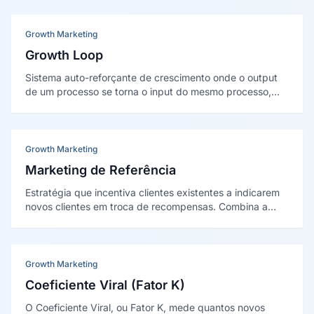
por Sean Ellis e Morgan Brown em Hacking Growth
(2017).
Growth Marketing
Growth Loop
Sistema auto-reforçante de crescimento onde o output
de um processo se torna o input do mesmo processo,
criando um ciclo virtuoso. Diferente do funil linear (que
"perde" usuarios a cada etapa), o growth loop reinveste
os resultados para gerar mais crescimento, como um
motor que se auto-alimenta.
Growth Marketing
Marketing de Referência
Estratégia que incentiva clientes existentes a indicarem
novos clientes em troca de recompensas. Combina a
confiança da recomendação pessoal com mecanismos
escaláveis de aquisição. Segundo a Nielsen, 92% dos
consumidores confiam mais em recomendações de
pessoas conhecidas do que em qualquer outra forma de
Growth Marketing
publicidade.
Coeficiente Viral (Fator K)
O Coeficiente Viral, ou Fator K, mede quantos novos