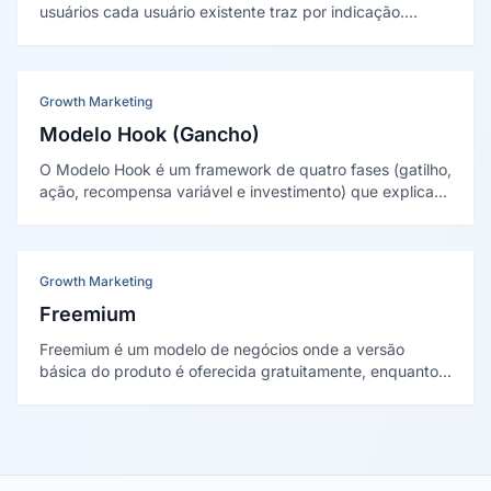
usuários cada usuário existente traz por indicação.
Quando é maior que 1, o crescimento se torna
autossustentável. O modelo foi difundido por David Skok
no marketing viral.
Growth Marketing
Modelo Hook (Gancho)
O Modelo Hook é um framework de quatro fases (gatilho,
ação, recompensa variável e investimento) que explica
como produtos criam hábito e fazem o usuário retornar.
Foi proposto por Nir Eyal no livro Hooked (2014).
Growth Marketing
Freemium
Freemium é um modelo de negócios onde a versão
básica do produto é oferecida gratuitamente, enquanto
funcionalidades premium, capacidade expandida ou
recursos avançados exigem pagamento de assinatura ou
licença.