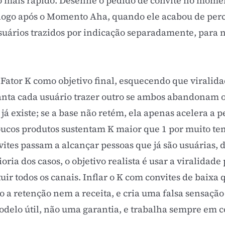
to mais rápido. Desenhe o pedido de convite no mom
logo após o
Momento Aha
, quando ele acabou de perc
suários trazidos por indicação separadamente, para
o Fator K como objetivo final, esquecendo que virali
anta cada usuário trazer outro se ambos abandonam 
 já existe; se a base não retém, ela apenas acelera a
poucos produtos sustentam K maior que 1 por muito te
nvites passam a alcançar pessoas que já são usuárias,
oria dos casos, o objetivo realista é usar a viralidade
tuir todos os canais. Inflar o K com convites de baix
 a retenção nem a receita, e cria uma falsa sensação
modelo útil, não uma garantia, e trabalha sempre em 