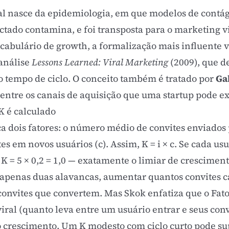
ral nasce da epidemiologia, em que modelos de cont
ctado contamina, e foi transposta para o marketing 
ocabulário de growth, a formalização mais influente 
 análise
Lessons Learned: Viral Marketing
(2009), que d
o tempo de ciclo. O conceito também é tratado por
Ga
 entre os canais de aquisição que uma startup pode ex
K é calculado
a dois fatores: o número médio de convites enviados p
s em novos usuários (c). Assim, K = i × c. Se cada usu
 = 5 × 0,2 = 1,0 — exatamente o limiar de crescimento 
á apenas duas alavancas, aumentar quantos convites c
onvites que convertem. Mas Skok enfatiza que o Fator
viral (quanto leva entre um usuário entrar e seus co
 crescimento. Um K modesto com ciclo curto pode su