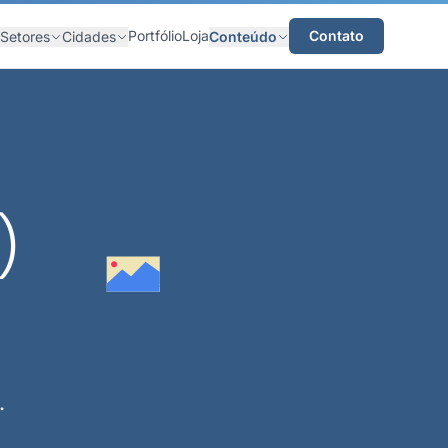
Portfólio
Loja
Contato
Setores
Cidades
Conteúdo
)
.