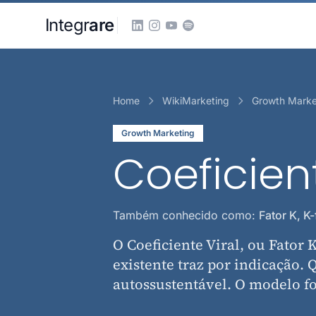
Pular para o conteudo principal
Integr
are
Home
WikiMarketing
Growth Marke
Growth Marketing
Coeficient
Também conhecido como:
Fator K, K-
O Coeficiente Viral, ou Fator
existente traz por indicação.
autossustentável. O modelo fo