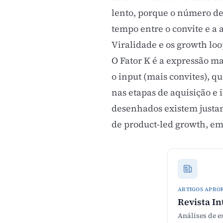
lento, porque o número de
tempo entre o convite e a 
Viralidade e os growth loo
O Fator K é a expressão 
o input (mais convites), q
nas etapas de aquisição e 
desenhados existem justam
de
product-led growth
, em
ARTIGOS APRO
Revista In
Análises de e