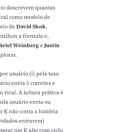
ágio descrevem quantas
viral como modelo de
veio de
David Skok
,
etalhou a fórmula e,
briel Weinberg
e
Justin
plorar.
or usuário (i) pela taxa
ário envia 5 convites e
viral. A leitura prática é
ada usuário envia ou
 K não conta a história
nvidados entrarem)
perar um K alto com ciclo