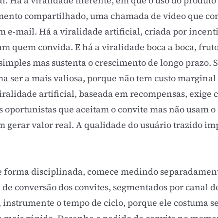
al. Há a viralidade inerente, em que o uso do produt
umento compartilhado, uma chamada de vídeo que con
 e-mail. Há a viralidade artificial, criada por incen
 quem convida. E há a viralidade boca a boca, fruto
simples mas sustenta o crescimento de longo prazo. 
ma ser a mais valiosa, porque não tem custo marginal
 viralidade artificial, baseada em recompensas, exige
s oportunistas que aceitam o convite mas não usam o 
 gerar valor real. A qualidade do usuário trazido im
 de forma disciplinada, comece medindo separadamen
a de conversão dos convites, segmentados por canal de
, instrumente o tempo de ciclo, porque ele costuma s