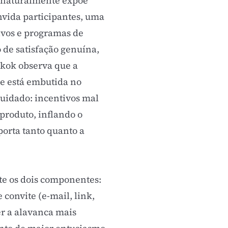
o naturalmente expõe
vida participantes, uma
tivos e programas de
 de satisfação genuína,
Skok observa que a
 e está embutida no
 cuidado: incentivos mal
produto, inflando o
porta tanto quanto a
te os dois componentes:
 convite (e-mail, link,
er a alavanca mais