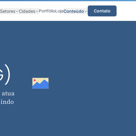
Portfólio
Loja
Contato
Setores
Cidades
Conteúdo
G)
 atua
uindo