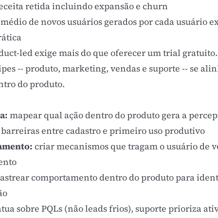
eceita retida incluindo expansão e
churn
édio de novos usuários gerados por cada usuário ex
ática
duct-led exige mais do que oferecer um trial gratui
ipes -- produto, marketing, vendas e suporte -- se al
ntro do produto.
a:
mapear qual ação dentro do produto gera a percepç
barreiras entre cadastro e primeiro uso produtivo
jamento:
criar mecanismos que tragam o usuário de v
ento
astrear comportamento dentro do produto para ident
ão
ua sobre PQLs (não leads frios), suporte prioriza ati