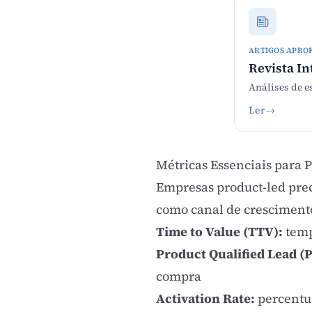
ARTIGOS APRO
Revista In
Análises de e
Ler
→
Métricas Essenciais para 
Empresas product-led prec
como canal de cresciment
Time to Value (TTV):
temp
Product Qualified Lead (
compra
Activation Rate:
percentua