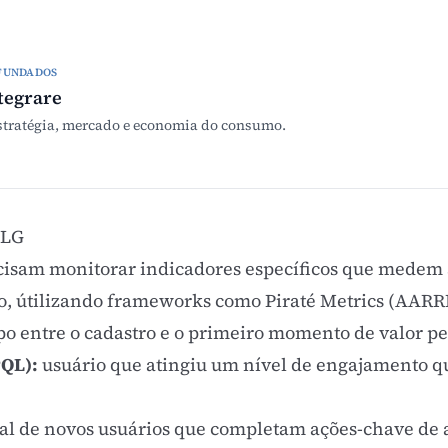
FUNDADOS
tegrare
stratégia, mercado e economia do consumo.
PLG
isam monitorar indicadores específicos que medem a
o, útilizando frameworks como
Piraté Metrics (AARR
o entre o cadastro e o primeiro momento de
valor p
PQL):
usuário que atingiu um nível de
engajamento
qu
l de novos usuários que completam ações-chave de 