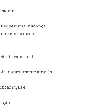
istente
to. Requer uma mudança
inham em torno da
ão de valor real
olta naturalmente através
ificar PQLs e
vação