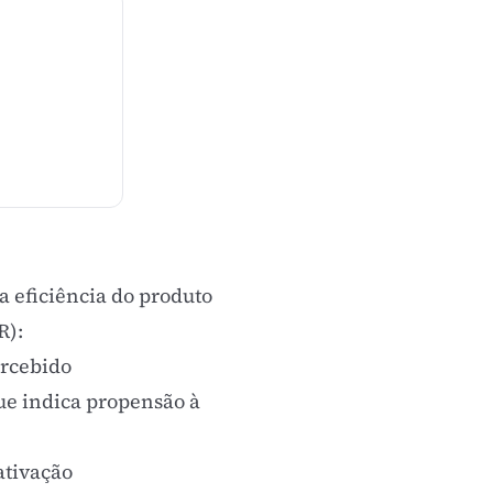
 eficiência do produto
R)
:
ercebido
e indica propensão à
ativação