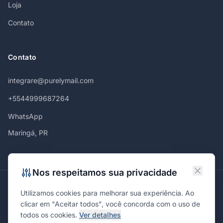
Loja
Contato
Contato
integrare@purelymail.com
+5544999687264
WhatsApp
Maringá, PR
Nos respeitamos sua privacidade
Atendemos em
Utilizamos cookies para melhorar sua experiência. Ao
Maringá
Curitiba
São Paulo
Londrina
Cascavel
Ponta Grossa
clicar em "Aceitar todos", você concorda com o uso de
Florianópolis
Brasília
Joinville
Campinas
Ribeirão Preto
todos os cookies.
Ver detalhes
Porto Alegre
Santa Maria