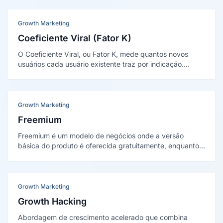
produtos digitais, processos internos ou campanhas de
marketing.
Growth Marketing
Coeficiente Viral (Fator K)
O Coeficiente Viral, ou Fator K, mede quantos novos
usuários cada usuário existente traz por indicação.
Quando é maior que 1, o crescimento se torna
autossustentável. O modelo foi difundido por David Skok
no marketing viral.
Growth Marketing
Freemium
Freemium é um modelo de negócios onde a versão
básica do produto é oferecida gratuitamente, enquanto
funcionalidades premium, capacidade expandida ou
recursos avançados exigem pagamento de assinatura ou
licença.
Growth Marketing
Growth Hacking
Abordagem de crescimento acelerado que combina