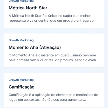
Growth Marketing
Métrica North Star
A Métrica North Star é o único indicador que melhor
representa o valor central que um produto entrega ao
cliente, servindo de foco compartilhado para todo o time
de growth. O conceito foi popularizado por Sean Ellis e
Morgan Brown em Hacking Growth (2017).
Growth Marketing
Momento Aha (Ativação)
O Momento Aha é o instante em que o usuário percebe
pela primeira vez o valor real do produto, sendo o evento
central da etapa de ativação. O conceito foi destacado
por Sean Ellis e Morgan Brown em Hacking Growth
(2017).
Growth Marketing
Gamificação
Gamificação é a aplicação de elementos e mecânicas de
jogos em contextos não-lúdicos para aumentar
engajamento, motivação e fidelização de usuários em