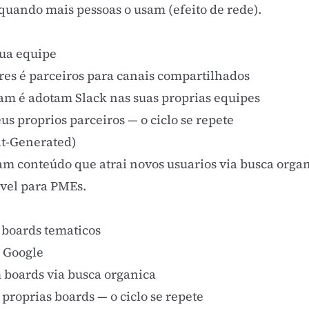
l quando mais pessoas o usam (
efeito de rede
).
sua equipe
es é parceiros para canais compartilhados
m é adotam Slack nas suas proprias equipes
s proprios parceiros — o ciclo se repete
t-Generated)
am conteúdo que atrai novos usuarios via busca org
sivel para PMEs.
 boards tematicos
o Google
 boards via busca organica
proprias boards — o ciclo se repete