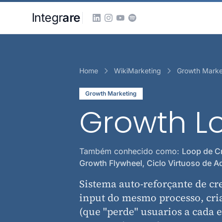
Pular para o conteudo principal
Integr
are
Home
WikiMarketing
Growth Marke
Growth Marketing
Growth L
Também conhecido como:
Loop de Cr
Growth Flywheel, Ciclo Virtuoso de A
Sistema auto-reforçante de cr
input do mesmo processo, cria
(que "perde" usuarios a cada e