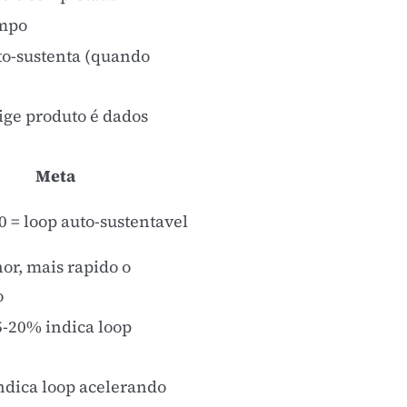
empo
to-sustenta (quando
ige produto é dados
Meta
0 = loop auto-sustentavel
r, mais rapido o
o
-20% indica loop
ndica loop acelerando