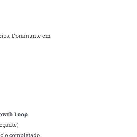
arios. Dominante em
owth Loop
orçante)
iclo completado