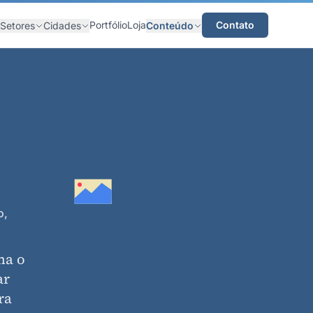
Portfólio
Loja
Contato
Setores
Cidades
Conteúdo
o,
na o
ar
ra