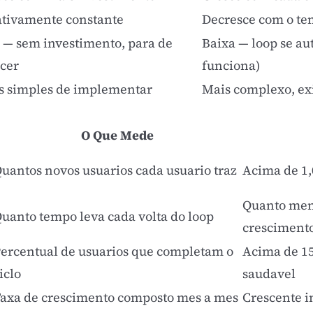
ativamente constante
Decresce com o t
a — sem investimento, para de
Baixa — loop se au
scer
funciona)
s simples de implementar
Mais complexo, ex
O Que Mede
uantos novos usuarios cada usuario traz
Acima de 1,
Quanto meno
uanto tempo leva cada volta do loop
cresciment
ercentual de usuarios que completam o
Acima de 15
iclo
saudavel
axa de crescimento composto mes a mes
Crescente i