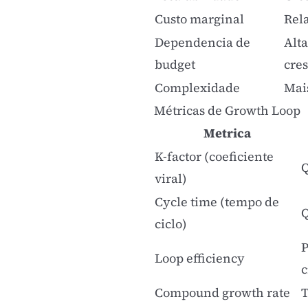
Custo marginal
Rel
Dependencia de
Alt
budget
cre
Complexidade
Mai
Métricas de Growth Loop
Metrica
K-factor (coeficiente
Q
viral)
Cycle time (tempo de
Q
ciclo)
P
Loop efficiency
c
Compound growth rate
T