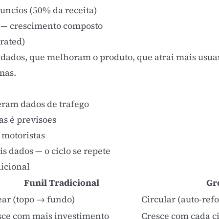
uncios (50% da receita)
 — crescimento composto
rated)
 dados, que melhoram o produto, que atrai mais usu
mas.
eram dados de trafego
as é previsoes
 motoristas
s dados — o ciclo se repete
icional
Funil Tradicional
Gr
ear (topo → fundo)
Circular (auto-ref
sce com mais investimento
Cresce com cada c