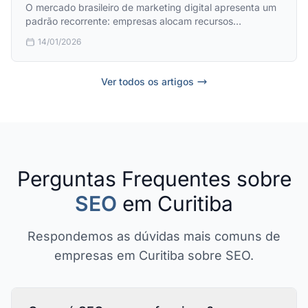
economia institucional
O mercado brasileiro de marketing digital apresenta um
padrão recorrente: empresas alocam recursos
desproporcionais em gestão de redes sociais orgânicas
14/01/2026
enquanto negligenciam estratégias de SEO. Este artigo
examina esse fenômeno através da lente da economia
comportamental e institucional.
Ver todos os artigos
Perguntas Frequentes sobre
SEO
em Curitiba
Respondemos as dúvidas mais comuns de
empresas em Curitiba sobre SEO.