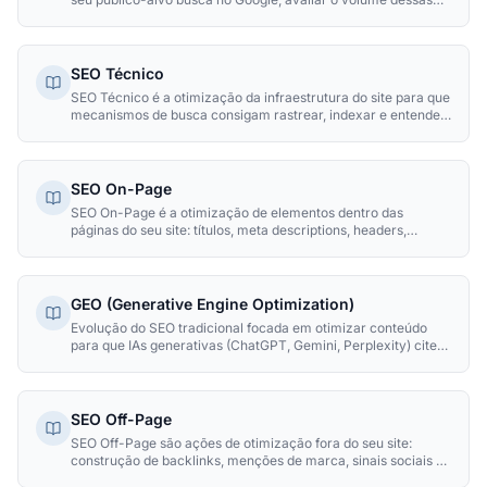
buscas, a intenção por trás delas e a dificuldade de ranquear
— formando a base sobre a qual toda estratégia de SEO,
conteúdo e tráfego pago é construída.
SEO Técnico
SEO Técnico é a otimização da infraestrutura do site para que
mecanismos de busca consigam rastrear, indexar e entender
seu conteúdo. Inclui velocidade, segurança, arquitetura de
URLs e configurações do servidor.
SEO On-Page
SEO On-Page é a otimização de elementos dentro das
páginas do seu site: títulos, meta descriptions, headers,
conteúdo, imagens e links internos. É onde você tem controle
total para melhorar rankings.
GEO (Generative Engine Optimization)
Evolução do SEO tradicional focada em otimizar conteúdo
para que IAs generativas (ChatGPT, Gemini, Perplexity) citem
e recomendem sua marca como fonte de informação.
SEO Off-Page
SEO Off-Page são ações de otimização fora do seu site:
construção de backlinks, menções de marca, sinais sociais e
presença em diretórios. É sobre como a internet percebe e