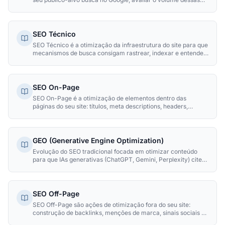
buscas, a intenção por trás delas e a dificuldade de ranquear
— formando a base sobre a qual toda estratégia de SEO,
conteúdo e tráfego pago é construída.
SEO Técnico
SEO Técnico é a otimização da infraestrutura do site para que
mecanismos de busca consigam rastrear, indexar e entender
seu conteúdo. Inclui velocidade, segurança, arquitetura de
URLs e configurações do servidor.
SEO On-Page
SEO On-Page é a otimização de elementos dentro das
páginas do seu site: títulos, meta descriptions, headers,
conteúdo, imagens e links internos. É onde você tem controle
total para melhorar rankings.
GEO (Generative Engine Optimization)
Evolução do SEO tradicional focada em otimizar conteúdo
para que IAs generativas (ChatGPT, Gemini, Perplexity) citem
e recomendem sua marca como fonte de informação.
SEO Off-Page
SEO Off-Page são ações de otimização fora do seu site:
construção de backlinks, menções de marca, sinais sociais e
presença em diretórios. É sobre como a internet percebe e