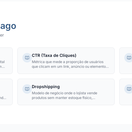
Pago
er
CTR (Taxa de Cliques)
tal
Métrica que mede a proporção de usuários
m
que clicam em um link, anúncio ou elemento
específico em relação ao número total de
visualizações, expressa em percentual.
Dropshipping
Modelo de negócio onde o lojista vende
ando
produtos sem manter estoque físico,
sa e
terceirizando armazenamento e envio
diretamente do fornecedor para o cliente final.