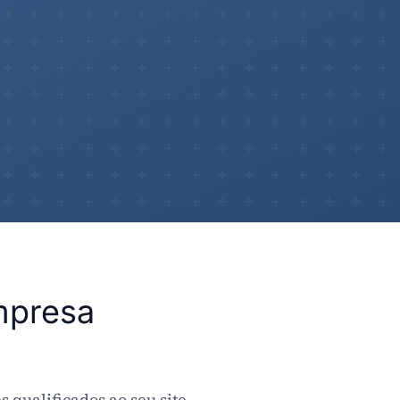
mpresa
s qualificados ao seu site