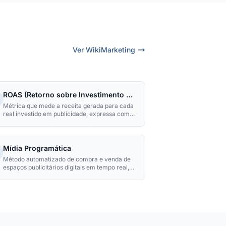
Ver WikiMarketing
ROAS (Retorno sobre Investimento em Anúncios)
Métrica que mede a receita gerada para cada
real investido em publicidade, expressa como
múltiplo ou porcentagem, sendo o indicador
primário de eficiência de campanhas de mídia
paga.
Mídia Programática
Método automatizado de compra e venda de
espaços publicitários digitais em tempo real,
útilizando algoritmos, dados de audiência e
leilões instantâneos para exibir anúncios ao
público certo, no momento certo e pelo preço
mais eficiente.