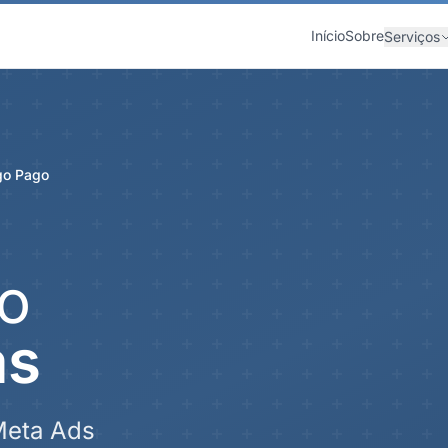
Início
Sobre
Serviços
go Pago
o
as
Meta Ads