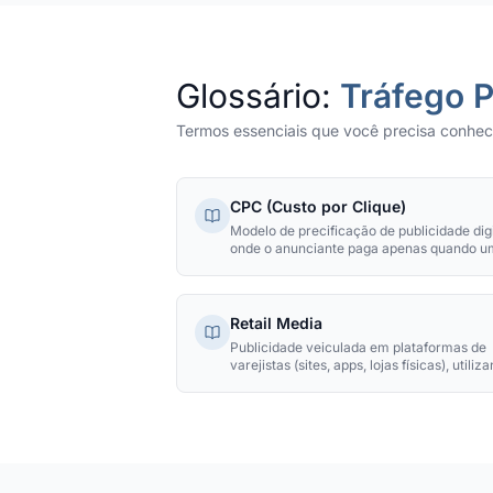
Glossário:
Tráfego 
Termos essenciais que você precisa conhec
CPC (Custo por Clique)
Modelo de precificação de publicidade digi
onde o anunciante paga apenas quando u
usuário clica no anúncio, sendo a métrica
fundamental para mensurar eficiência de
investimento em mídia paga.
Retail Media
Publicidade veiculada em plataformas de
varejistas (sites, apps, lojas físicas), utiliz
dados de compra para segmentação preci
atingindo consumidores no momento de
decisão de compra.